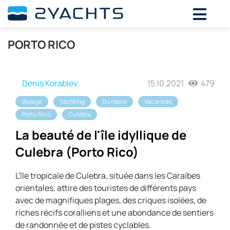
PORTO RICO
Denis Korablev
15.10.2021
479
Voyage
Yachting
Du repos
Vacances
Porto Rico
Culebra
La beauté de l'île idyllique de
Culebra (Porto Rico)
L'île tropicale de Culebra, située dans les Caraïbes
orientales, attire des touristes de différents pays
avec de magnifiques plages, des criques isolées, de
riches récifs coralliens et une abondance de sentiers
de randonnée et de pistes cyclables.