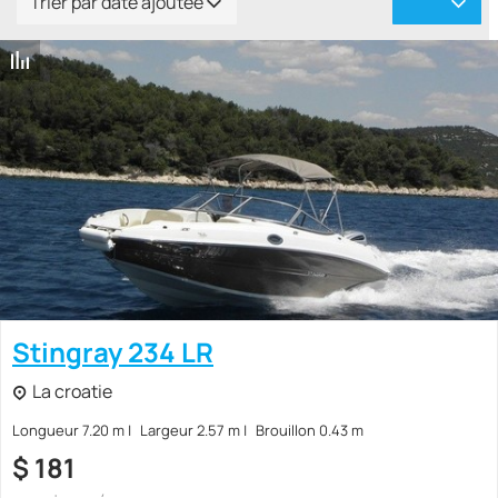
Trier par date ajoutée
Stingray 234 LR
La croatie
Longueur 7.20 m
Largeur 2.57 m
Brouillon 0.43 m
$
181