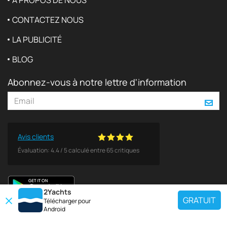
À PROPOS DE NOUS
CONTACTEZ NOUS
LA PUBLICITÉ
BLOG
Abonnez-vous à notre lettre d'information
Avis clients
Évaluation:
4.4
/
5
calculé entre
65
critiques
2Yachts
GRATUIT
Télécharger pour
Android
TOP CHARTER YACHT