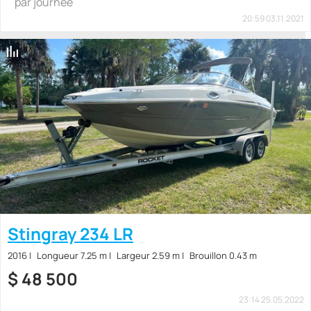
par journée
20:59 03.11.2021
Stingray 234 LR
2016
Longueur 7.25 m
Largeur 2.59 m
Brouillon 0.43 m
$
48 500
23:14 25.05.2022