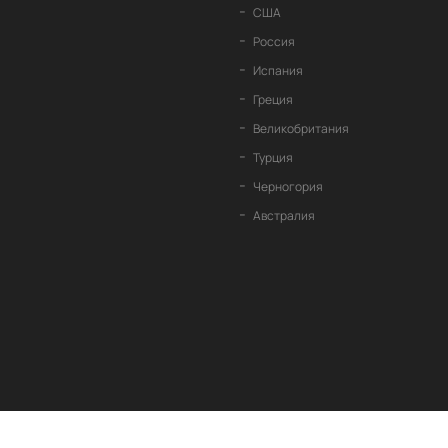
США
Россия
Испания
Греция
Великобритания
Турция
Черногория
Австралия