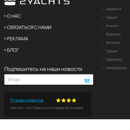
Хорватия
О НАС
Греция
Италия
СВЯЗАТЬСЯ С НАМИ
Франция
РЕКЛАМА
Испания
БЛОГ
Турция
Германия
Подпишитесь на наши новости
Нидерланды
Отзывы клиентов
Рейтинг:
4.4
/
5
рассчитан среди
65
отзывов