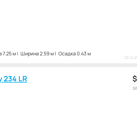
 7.25 м
Ширина 2.59 м
Осадка 0.43 м
23:14 
y 234 LR
з