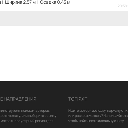
м
Ширина 2.57 м
Осадка 0.43 м
20:59 
Е НАПРАВЛЕНИЯ
ТОП ЯХТ
 инструмент поиска чартеров,
Ищите моторную лодку, парусную ях
кретную яхту, или выберите ссылку
или роскошную яхту? Используйте н
смотреть популярный регион для
чтобы найти свою идеальную яхту.