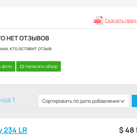
Скачать пре
ТО НЕТ ОТЗЫВОВ
ым, кто оставит отзыв
 фото
Написать обзор
нда 1
Сортировать по дате добавления
y 234 LR
$
48