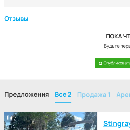
Отзывы
ПОКА Ч
Будьте перв
Опубликовать
Предложения
Все 2
Продажа 1
Аре
Stingra