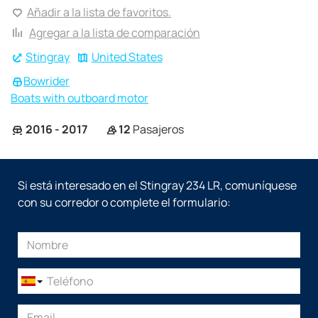
Añadir a la lista de favoritos.
Agregar a la lista de comparación
Stingray
United States
Bowrider
Boats with outboard motor
2016 - 2017
12
Pasajeros
Si está interesado en el Stingray 234 LR, comuníquese
con su corredor o complete el formulario: