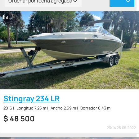
Ordenar por fecha agregada
Stingray 234 LR
2016
Longitud 7.25 m
Ancho 2.59 m
Borrador 0.43 m
$
48 500
23:14 25.05.2022