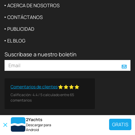
ACERCA DE NOSOTROS
CONTÁCTANOS
PUBLICIDAD
EL BLOG
Suscríbase a nuestro boletín
Comentarios de clientes
Calificación:
4.4
/
5
calculado entre
65
comentarios
2Yachts
GRATIS
Descargar para
Android