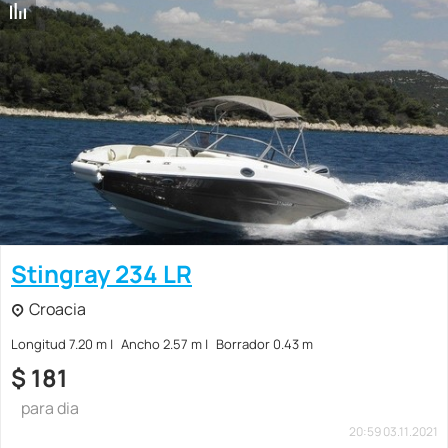
Stingray 234 LR
Croacia
Longitud 7.20 m
Ancho 2.57 m
Borrador 0.43 m
$
181
para dia
20:59 03.11.2021