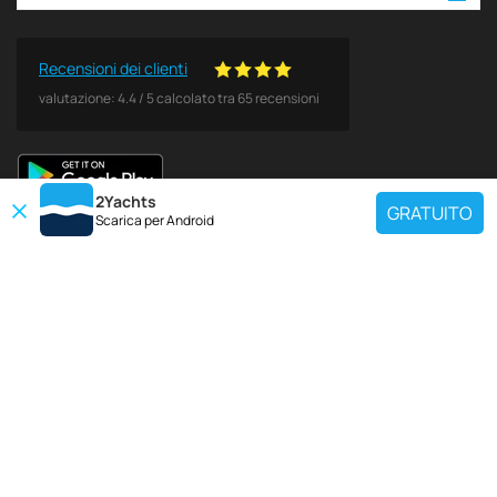
Recensioni dei clienti
valutazione:
4.4
/
5
calcolato tra
65
recensioni
2Yachts
GRATUITO
Scarica per
Android
DESTINAZIONI POPOLARI
Utilisez notre outil de recherche de charte pour trouver un yacht spécifique
ou sélectionnez le lien ci-dessous pour afficher une région de location de
yacht populaire.
Croazia
Grecia
Italia
Francia
Spagna