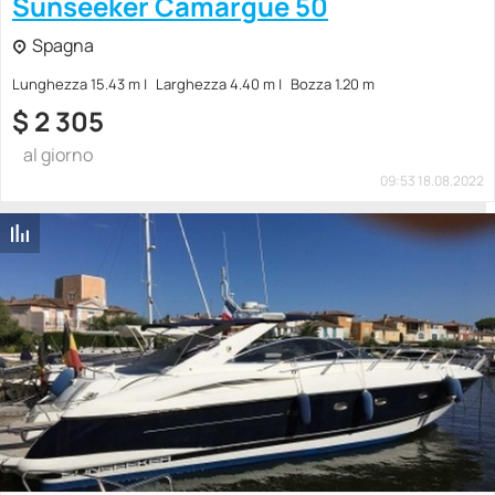
Sunseeker Camargue 50
Spagna
Lunghezza 15.43 m
Larghezza 4.40 m
Bozza 1.20 m
$
2 305
al giorno
09:53 18.08.2022