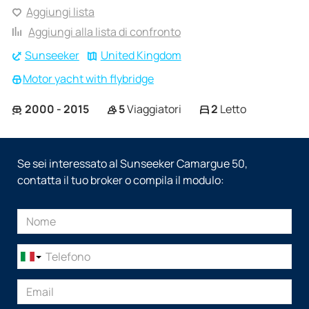
Aggiungi lista
Aggiungi alla lista di confronto
Sunseeker
United Kingdom
Motor yacht with flybridge
2000 - 2015
5
Viaggiatori
2
Letto
Se sei interessato al Sunseeker Camargue 50,
contatta il tuo broker o compila il modulo: