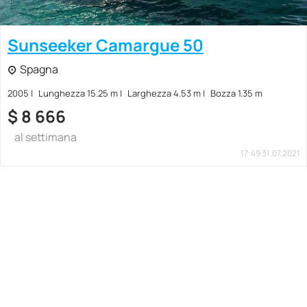
Sunseeker Camargue 50
Spagna
2005
Lunghezza 15.25 m
Larghezza 4.53 m
Bozza 1.35 m
$
8 666
al settimana
17:49 31.07.2021