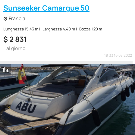
Sunseeker Camargue 50
Francia
Lunghezza 15.43 m
Larghezza 4.40 m
Bozza 1.20 m
$
2 831
al giorno
19:33 16.08.2022