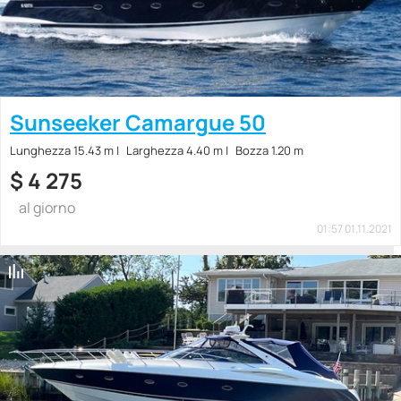
Sunseeker Camargue 50
Lunghezza 15.43 m
Larghezza 4.40 m
Bozza 1.20 m
$
4 275
al giorno
01:57 01.11.2021