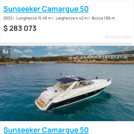
Sunseeker Camargue 50
2002
Lunghezza 15.48 m
Larghezza 4.42 m
Bozza 1.86 m
$
283 073
10:49 16.11.2022
Sunseeker Camargue 50