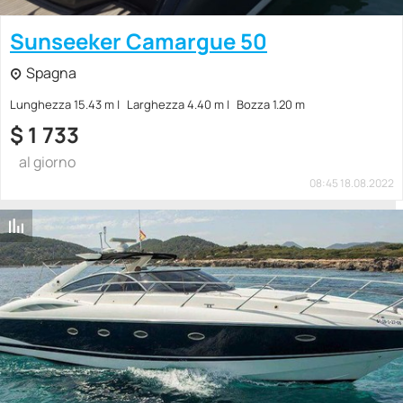
Sunseeker Camargue 50
Spagna
Lunghezza 15.43 m
Larghezza 4.40 m
Bozza 1.20 m
$
1 733
al giorno
08:45 18.08.2022