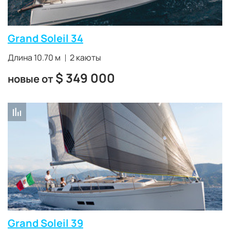
получают стеклопластиковые корпуса для
уменьшения общего веса и уравновешенные паруса.
Яхты устойчивы к нагрузкам, ветру, волнам и способны
Grand Soleil 34
преодолевать водные препятствия на высоких
скоростях
.
Длина 10.70 м
2 каюты
$
349 000
новые от
Grand Soleil 39