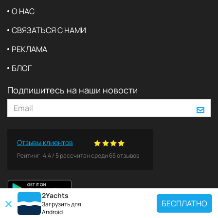
О НАС
СВЯЗАТЬСЯ С НАМИ
РЕКЛАМА
БЛОГ
Подпишитесь на наши новости
Отзывы клиентов
Рейтинг:
4.4
/
5
рассчитан среди
65
отзывов
2Yachts
БЕСПЛАТНО
Загрузить для
Android
ПОПУЛЯРНЫЕ НАПРАВЛЕНИЯ