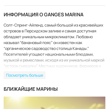
ИНФОРМАЦИЯ О GANGES MARINA
Солт-Спринг-Айленд, самый большой из красивейших
островов в Персидском заливе и самая доступная
обладает уникальным микроклиматом. Любовно
называл “банановый пояс” он известен как
“органическое садоводство столица Канады.”
Посетителей угощают национальными блюдами,
музыкой и ремеслами, исходя из их уникальной маркой
“остров смекалки”. Местных художников, фермеров и
торговцев, которые “сделали это, испек его, или
Посмотреть больше
вырастили его” сами провести субботний рынок.
Причал Ganges, расположенном в Ганг Харбор на
БЛИЖАЙЩИЕ МАРИНЫ
острове Солт-Спринг, в пределах пешей досягаемости
до всех местных достопримечательностей. Нет
ЗАБРОНИРОВАТЬ
недостатка в деятельности, чтобы занять посетителей
всех возрастов. От сокровищ стремится к ночной