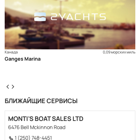
жизни, фестивалей искусств, прогулки на природе и
катание на лодках приключения, плавание и катание
на лошадях, театр и ресторан изысканной кухни.
Канада
0,09 морских миль
Ganges Marina
БЛИЖАЙЩИЕ СЕРВИСЫ
MONTI'S BOAT SALES LTD
6476 Bell Mckinnon Road
1 (250) 748-4451