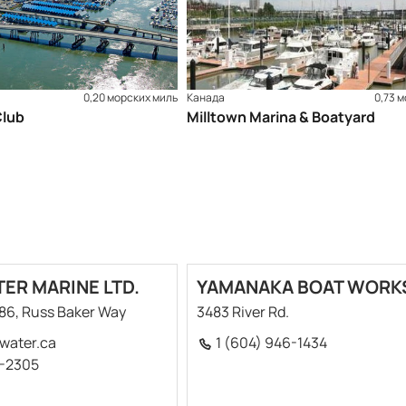
0,20 морских миль
Канада
0,73 
Club
Milltown Marina & Boatyard
ER MARINE LTD.
YAMANAKA BOAT WORKS
086, Russ Baker Way
3483 River Rd.
water.ca
1 (604) 946-1434
7-2305