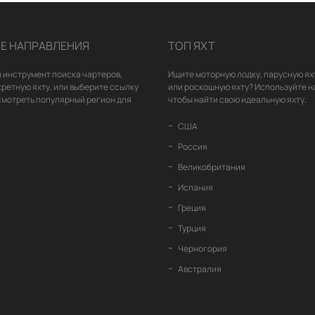
Е НАПРАВЛЕНИЯ
ТОП ЯХТ
 инструмент поиска чартеров,
Ищите моторную лодку, парусную ях
кретную яхту, или выберите ссылку
или роскошную яхту? Используйте н
смотреть популярный регион для
чтобы найти свою идеальную яхту.
США
Россия
Великобритания
Испания
Греция
Турция
Черногория
Австралия