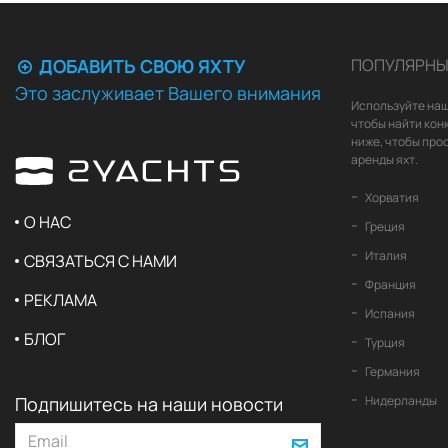
ДОБАВИТЬ СВОЮ ЯХТУ
ПОПУЛЯРНЫ
Это заслуживает Вашего внимания
Используйте наш
чтобы найти кон
ниже, чтобы про
аренды яхт.
Хорватия
О НАС
Греция
Италия
СВЯЗАТЬСЯ С НАМИ
Франция
РЕКЛАМА
Испания
БЛОГ
Турция
Германия
Подпишитесь на наши новости
Нидерланды