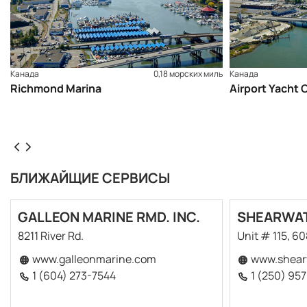
Канада
0,18 морских миль
Канада
Richmond Marina
Airport Yacht 
БЛИЖАЙЩИЕ СЕРВИСЫ
GALLEON MARINE RMD. INC.
SHEARWAT
8211 River Rd.
Unit # 115, 6
www.galleonmarine.com
www.shear
1 (604) 273-7544
1 (250) 95