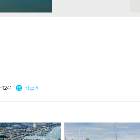
-1241
http://