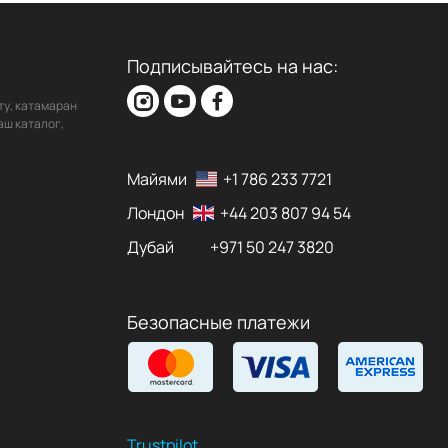
Подписывайтесь на нас:
ту, катамаран
аш каталог,
Майями
+1 786 233 7721
Лондон
+44 203 807 94 54
Дубай
+971 50 247 3820
Безопасные платежи
Trustpilot