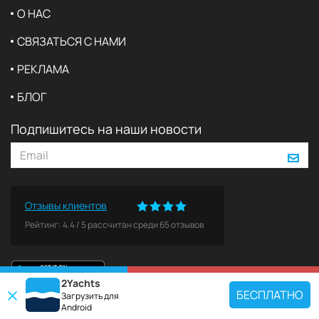
О НАС
СВЯЗАТЬСЯ С НАМИ
РЕКЛАМА
БЛОГ
Подпишитесь на наши новости
Отзывы клиентов
Рейтинг:
4.4
/
5
рассчитан среди
65
отзывов
2Yachts
КАРТА
ЗАБРОНИРОВАТЬ
БЕСПЛАТНО
Загрузить для
Android
ПОПУЛЯРНЫЕ НАПРАВЛЕНИЯ