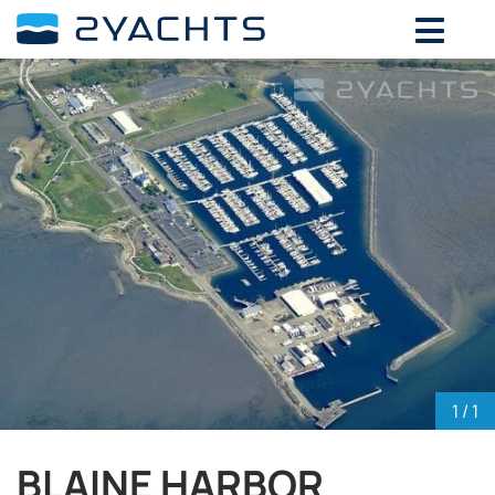
ВЫБЕРИТЕ ДАТЫ ДЛЯ ОПРЕДЕЛЕНИЯ
СТОИМОСТИ
Август,
2026
ПН
ВТ
СР
ЧТ
ПТ
СБ
ВС
27
28
29
30
31
1
2
3
4
5
6
7
8
9
10
11
12
13
14
15
16
17
18
19
20
21
22
23
24
25
26
27
28
29
30
31
1
2
3
4
5
6
1
/ 1
BLAINE HARBOR