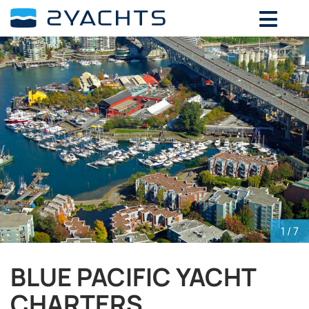
ВЫБЕРИТЕ ДАТЫ ДЛЯ ОПРЕДЕЛЕНИЯ
СТОИМОСТИ
Август,
2026
ПН
ВТ
СР
ЧТ
ПТ
СБ
ВС
27
28
29
30
31
1
2
3
4
5
6
7
8
9
10
11
12
13
14
15
16
17
18
19
20
21
22
23
24
25
26
27
28
29
30
1
/ 7
31
1
2
3
4
5
6
BLUE PACIFIC YACHT
CHARTERS