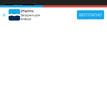
2Yachts
КАРТА
ЗАБРОНИРОВАТЬ
БЕСПЛАТНО
Загрузить для
Android
ПОПУЛЯРНЫЕ НАПРАВЛЕНИЯ
Используйте наш инструмент поиска чартеров, чтобы найти конкретную
яхту, или выберите ссылку ниже, чтобы просмотреть популярный регион
для аренды яхт.
Хорватия
Греция
Италия
Франция
Испания
Турция
Германия
Нидерланды