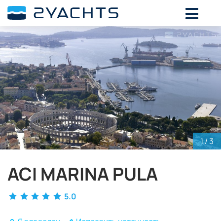
ВЫБЕРИТЕ ДАТЫ ДЛЯ ОПРЕДЕЛЕНИЯ
СТОИМОСТИ
Август,
2026
ПН
ВТ
СР
ЧТ
ПТ
СБ
ВС
27
28
29
30
31
1
2
3
4
5
6
7
8
9
10
11
12
13
14
15
16
17
18
19
20
21
22
23
1
/ 3
24
25
26
27
28
29
30
ACI MARINA PULA
31
1
2
3
4
5
6
5.0