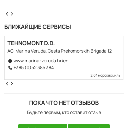
вполне заслуженно охарактеризовать как нетронутый,
чистый версии Тосканы. Порт ApproachThe пулы
расположен в естественной бухте, хорошо
защищенной от полуострова и волнорез. Гавани можно
БЛИЖАЙЩИЕ СЕРВИСЫ
смело подошел между волнорез головой (до мыса
Kumpar), которая характеризуется зеленый Маяк (FL г
TEHNOMONT D.D.
3С 9м 6М) и Мыс Prostina, который помечен красным
маяком (FL Р 3С 9м 5М). Маяк на мысе Kumpar может
ACI Marina Veruda, Cesta Prekomorskih Brigada 12
быть использован в качестве точки пути (44°53,2’
www.marina-veruda.hr/en
северной широты 13°47,7’ е). После этого следует
+385 (0)52 385 384
направить в сторону южного мыса островок Андрия,
2,04 морских миль
который характеризуется зеленый Маяк (FL г 2С 7м 1М).
Островок Андрия можно обогнуть с юга и севера. При
приближении к гавани ночью, проход между островком
Андрия и света Катарина хорошо отмечено две пары
ПОКА ЧТО НЕТ ОТЗЫВОВ
красные и зеленые маяки. После этого проход на пути к
ACI Марина пула есть еще один маяк на острове
Будьте первым, кто оставит отзыв
Ульяник (ФЛ г 5С 7м 3М), который должен быть
округлен до Марины дойдет в виде. Следует обратить