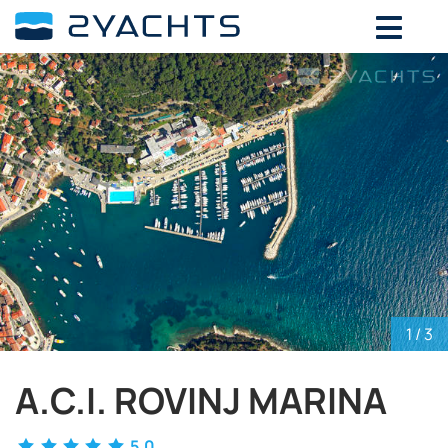
ВЫБЕРИТЕ ДАТЫ ДЛЯ ОПРЕДЕЛЕНИЯ
СТОИМОСТИ
Август,
2026
ПН
ВТ
СР
ЧТ
ПТ
СБ
ВС
27
28
29
30
31
1
2
3
4
5
6
7
8
9
10
11
12
13
14
15
16
17
18
19
20
21
22
23
24
25
26
27
28
29
30
1
/ 3
31
1
2
3
4
5
6
A.C.I. ROVINJ MARINA
5.0