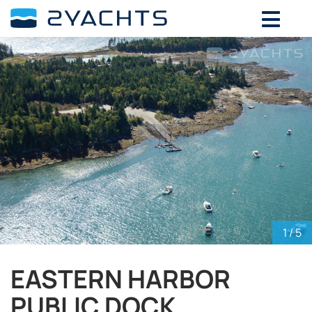
ВЫБЕРИТЕ ДАТЫ ДЛЯ ОПРЕДЕЛЕНИЯ
СТОИМОСТИ
Август,
2026
ПН
ВТ
СР
ЧТ
ПТ
СБ
ВС
27
28
29
30
31
1
2
3
4
5
6
7
8
9
10
11
12
13
14
15
16
17
18
19
20
21
22
23
24
25
26
27
28
29
30
1
/ 5
31
1
2
3
4
5
6
EASTERN HARBOR
PUBLIC DOCK