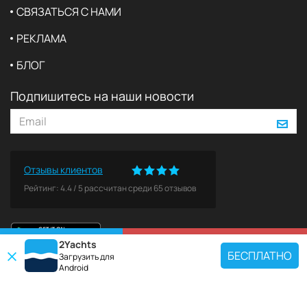
СВЯЗАТЬСЯ С НАМИ
РЕКЛАМА
БЛОГ
Подпишитесь на наши новости
Отзывы клиентов
Рейтинг:
4.4
/
5
рассчитан среди
65
отзывов
2Yachts
КАРТА
ЗАБРОНИРОВАТЬ
БЕСПЛАТНО
Загрузить для
Android
ПОПУЛЯРНЫЕ НАПРАВЛЕНИЯ
Используйте наш инструмент поиска чартеров, чтобы найти конкретную