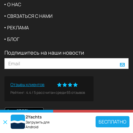
О НАС
СВЯЗАТЬСЯ С НАМИ
РЕКЛАМА
БЛОГ
Подпишитесь на наши новости
Отзывы клиентов
Рейтинг:
4.4
/
5
рассчитан среди
65
отзывов
2Yachts
КАРТА
ЗАБРОНИРОВАТЬ
БЕСПЛАТНО
Загрузить для
Android
ПОПУЛЯРНЫЕ НАПРАВЛЕНИЯ