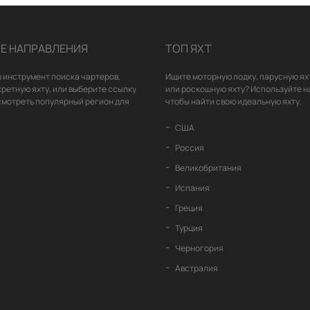
Е НАПРАВЛЕНИЯ
ТОП ЯХТ
 инструмент поиска чартеров,
Ищите моторную лодку, парусную ях
кретную яхту, или выберите ссылку
или роскошную яхту? Используйте н
смотреть популярный регион для
чтобы найти свою идеальную яхту.
США
Россия
Великобритания
Испания
Греция
Турция
Черногория
Австралия