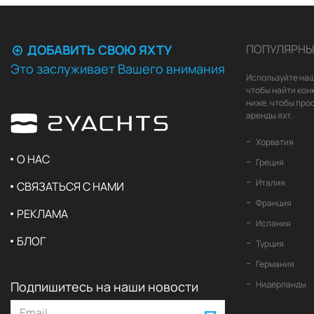
ДОБАВИТЬ СВОЮ ЯХТУ
ПОПУЛЯРНЫ
Это заслуживает Вашего внимания
Используйте наш
чтобы найти кон
ниже, чтобы про
аренды яхт.
Хорватия
О НАС
Греция
Италия
СВЯЗАТЬСЯ С НАМИ
Франция
РЕКЛАМА
Испания
БЛОГ
Турция
Германия
Подпишитесь на наши новости
Нидерланды