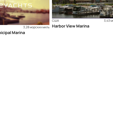
США
3,43 
Harbor View Marina
3,28 морских миль
icipal Marina