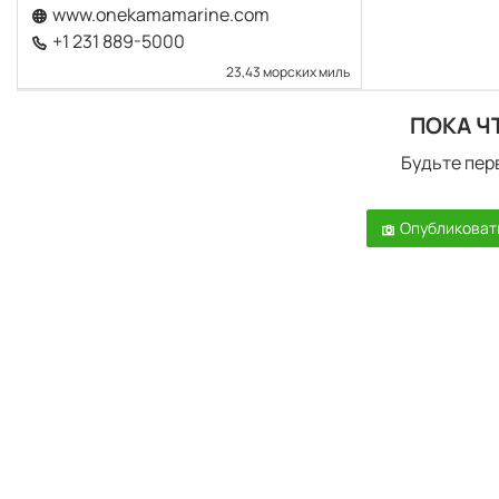
www.onekamamarine.com
+1 231 889-5000
23,43 морских миль
ПОКА Ч
Будьте пер
Опубликоват