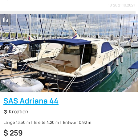
18:28 21.10.2021
SAS Adriana 44
Kroatien
Länge 13.50 m
Breite 4.20 m
Entwurf 0.92 m
$
259