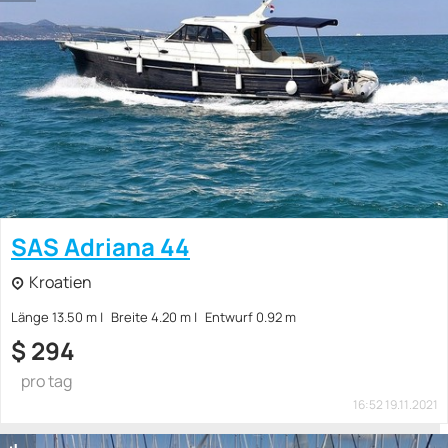
SAS Adriana 44
Kroatien
Länge 13.50 m
Breite 4.20 m
Entwurf 0.92 m
$
294
pro tag
16:52 19.11.2021