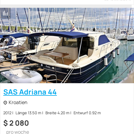
SAS Adriana 44
Kroatien
2012
Länge 13.50 m
Breite 4.20 m
Entwurf 0.92 m
$
2 080
pro woche