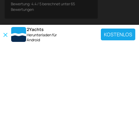
Bewertung:
4.4
/
5
berechnet unter
65
Bewertungen
2Yachts
KOSTENLOS
Herunterladen für
Android
BELIEBTE ZIELE
Verwenden Sie unser Chartersuchwerkzeug, um eine bestimmte Yacht zu
finden, oder wählen Sie den unten stehenden Link, um eine beliebte
Yachtcharter-Region anzuzeigen.
Kroatien
Griechenland
Italien
Frankreich
Spanien
Die Türkei
Deutschland