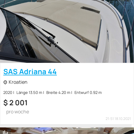
SAS Adriana 44
Kroatien
2020
Länge 13.50 m
Breite 4.20 m
Entwurf 0.92 m
$
2 001
pro woche
21:51 18.10.2021