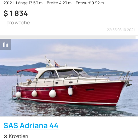
2012
Länge 13.50 m
Breite 4.20 m
Entwurf 0.92 m
$
1 834
pro woche
22:55 08.10.2021
SAS Adriana 44
Kroatien