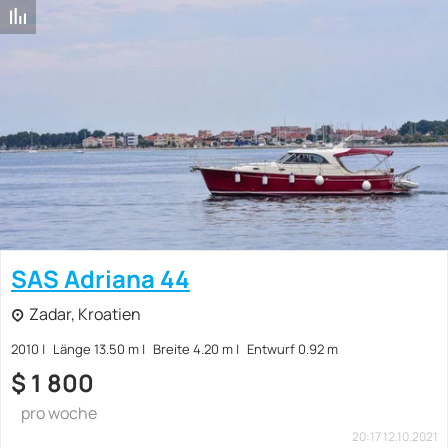
SAS Adriana 44
Zadar, Kroatien
2010
Länge 13.50 m
Breite 4.20 m
Entwurf 0.92 m
$
1 800
pro woche
20:17 12.10.2021