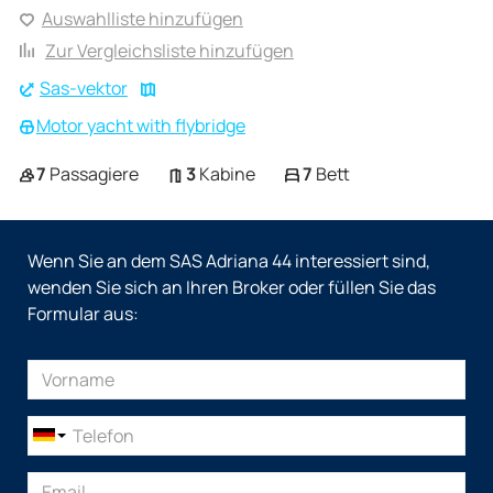
Auswahlliste hinzufügen
Zur Vergleichsliste hinzufügen
Sas-vektor
Motor yacht with flybridge
7
Passagiere
3
Kabine
7
Bett
Wenn Sie an dem SAS Adriana 44 interessiert sind,
wenden Sie sich an Ihren Broker oder füllen Sie das
Formular aus: