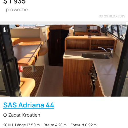
$
1 935
pro woche
00:29 18.03.2019
SAS Adriana 44
Zadar, Kroatien
2010
Länge 13.50 m
Breite 4.20 m
Entwurf 0.92 m