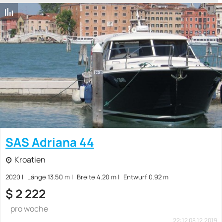
SAS Adriana 44
Kroatien
2020
Länge 13.50 m
Breite 4.20 m
Entwurf 0.92 m
$
2 222
pro woche
22:12 08.12.2019