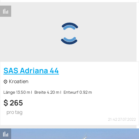
SAS Adriana 44
Kroatien
Länge 13.50 m
Breite 4.20 m
Entwurf 0.92 m
$
265
pro tag
21:42 27.07.2022