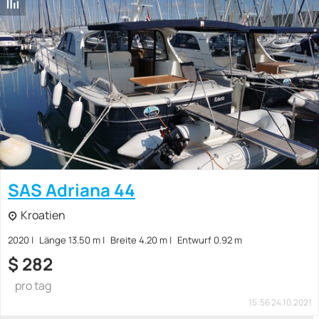
SAS Adriana 44
Kroatien
2020
Länge 13.50 m
Breite 4.20 m
Entwurf 0.92 m
$
282
pro tag
15:56 24.10.2021