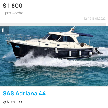
$
1 800
pro woche
12:49 16.01.2022
SAS Adriana 44
Kroatien