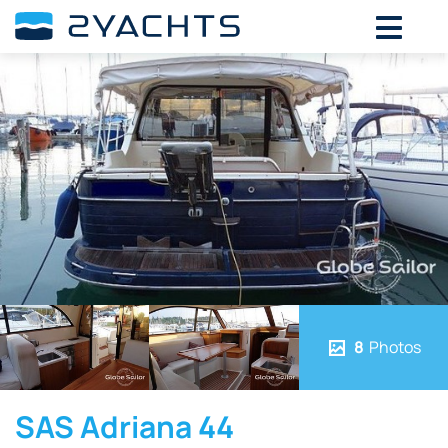
8
Photos
SAS Adriana 44