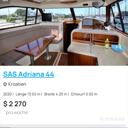
SAS Adriana 44
Kroatien
2020
Länge 13.50 m
Breite 4.20 m
Entwurf 0.92 m
$
2 270
pro woche
03:23 19.10.2021