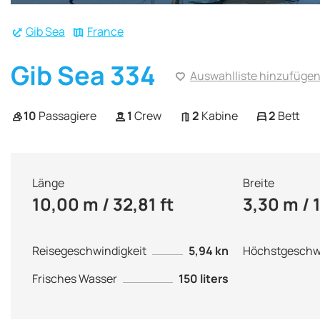
Gib Sea
France
Gib Sea 334
Auswahlliste hinzufüge
10
Passagiere
1
Crew
2
Kabine
2
Bett
Länge
Breite
10,00 m / 32,81 ft
3,30 m / 
Reisegeschwindigkeit
5,94 kn
Höchstgeschwi
Frisches Wasser
150 liters