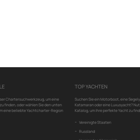
LE
TOP YACHTEN
ser Chartersuchwerkzeug, um eine
Suchen Sie ein Motorboot, eine Segely
u finden, oder wählen Sie den unten
Katamaran oder eine Luxusyacht? Nut
um eine beliebte Yachtcharter-Region
Katalog, um Ihre perfekte Yacht zu fin
Vereinigte Staaten
Russland