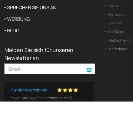
Italien
SPRECHEN SIE UNS AN
Frankreich
WERBUNG
Spanien
BLOG
Die Türkei
Deutschland
Melden Sie sich für unseren
Niederlande
Newsletter an
Kundenrezensionen
Bewertung:
4.4
/
5
berechnet unter
65
Bewertungen