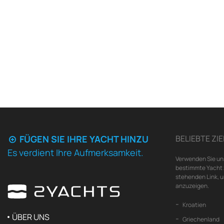
FÜGEN SIE IHRE YACHT HINZU
BELIEBTE ZIE
Es verdient Ihre Aufmerksamkeit.
Verwenden Sie un
bestimmte Yacht z
stehenden Link, 
anzuzeigen.
Kroatien
ÜBER UNS
Griechenland