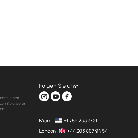
Folgen Sie uns:
acht, einen
zen Sie unseren
den.
Miami
+1 786 233 7721
London
+44 203 807 94 54