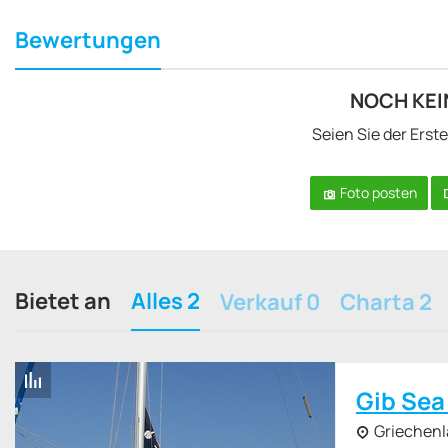
Bewertungen
NOCH KE
Seien Sie der Erst
Foto posten
Bietet an
Alles 2
Verkauf 0
Charta 2
Gib Sea
Griechen