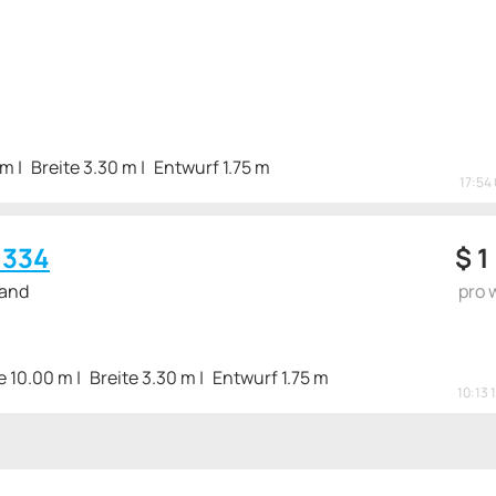
 m
Breite 3.30 m
Entwurf 1.75 m
17:54 
 334
$
1
land
pro 
e 10.00 m
Breite 3.30 m
Entwurf 1.75 m
10:13 