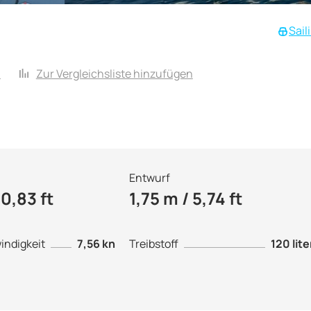
Sail
n
Zur Vergleichsliste hinzufügen
Entwurf
10,83 ft
1,75 m / 5,74 ft
ndigkeit
7,56 kn
Treibstoff
120 lite