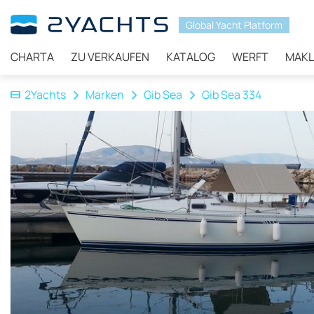
Global Yacht Platform
CHARTA
ZU VERKAUFEN
KATALOG
WERFT
MAKL
2Yachts
Marken
Gib Sea
Gib Sea 334