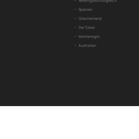
Vereinigtes Königreich
Spanien
Griechenland
Die Türkei
Montenegro
Australien