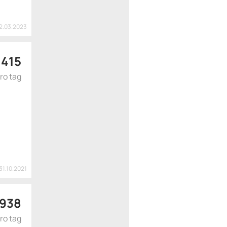
2.03.2023
 415
ro tag
31.10.2021
938
ro tag