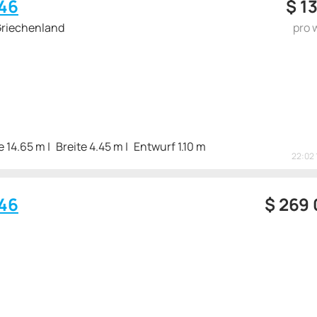
46
$
13
Griechenland
pro 
e 14.65 m
Breite 4.45 m
Entwurf 1.10 m
22:02 
46
$
269