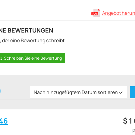
Angebot herun
INE BEWERTUNGEN
e, der eine Bewertung schreibt
Schreiben Sie eine Bewertung
9
Nach hinzugefügtem Datum sortieren
46
$
1
p