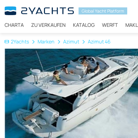
Global Yacht Platform
CHARTA
ZU VERKAUFEN
KATALOG
WERFT
MAKL
2Yachts
Marken
Azimut
Azimut 46