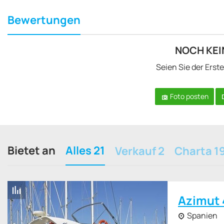
Bewertungen
NOCH KE
Seien Sie der Erst
Foto posten
Bietet an
Alles 21
Verkauf 2
Charta 1
Azimut 
Spanien