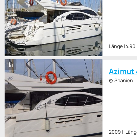
Länge 14.90
Azimut 
Spanien
2009
Läng