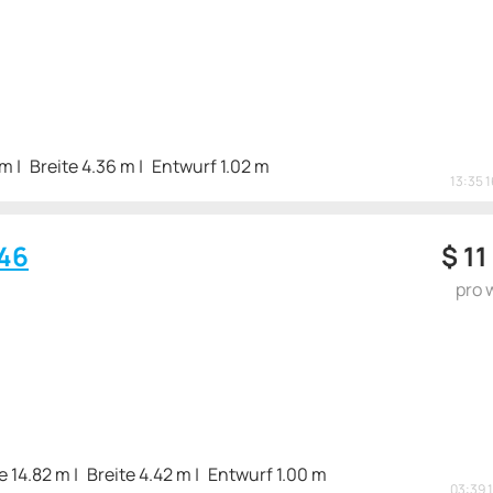
 m
Breite 4.36 m
Entwurf 1.02 m
13:35 
46
$
11
pro 
e 14.82 m
Breite 4.42 m
Entwurf 1.00 m
03:39 