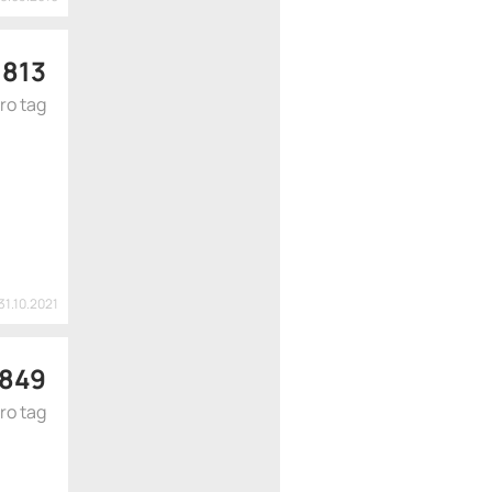
 813
ro tag
31.10.2021
 849
ro tag