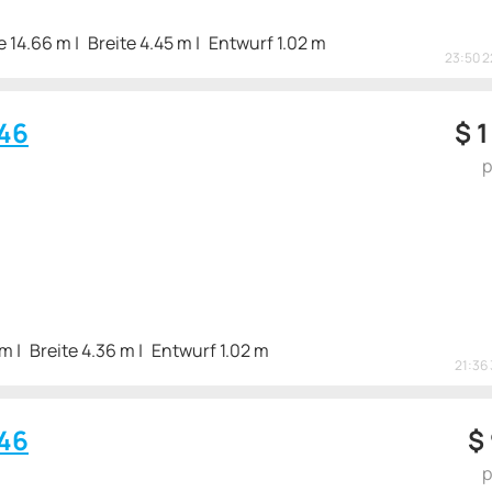
e 14.66 m
Breite 4.45 m
Entwurf 1.02 m
23:50 2
46
$
1
p
 m
Breite 4.36 m
Entwurf 1.02 m
21:36 
46
$
p