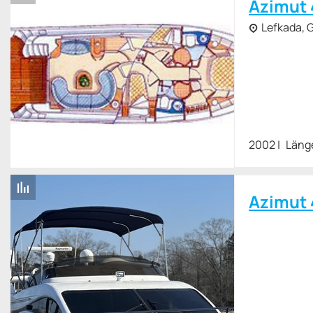
Azimut 
Lefkada, 
2002
Läng
Azimut 