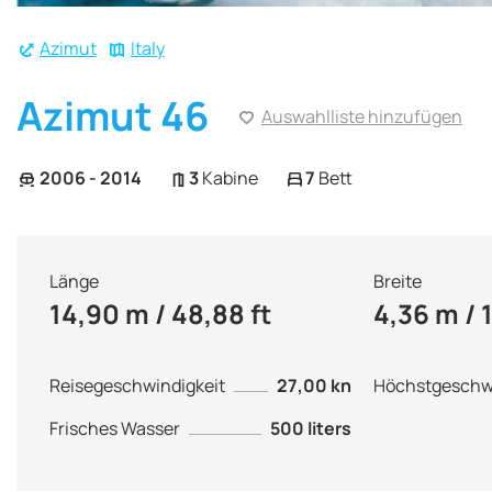
Azimut
Italy
Azimut 46
Auswahlliste hinzufügen
2006 - 2014
3
Kabine
7
Bett
Länge
Breite
14,90 m / 48,88 ft
4,36 m / 
Reisegeschwindigkeit
27,00 kn
Höchstgeschwi
Frisches Wasser
500 liters