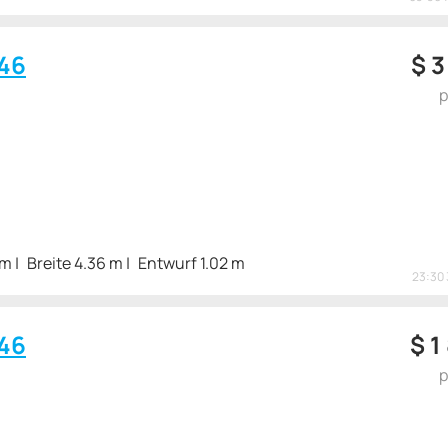
46
$
3
p
 m
Breite 4.36 m
Entwurf 1.02 m
23:30 
46
$
1
p