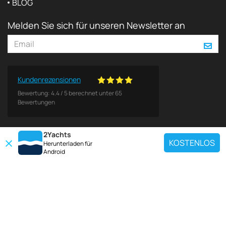
BLOG
Melden Sie sich für unseren Newsletter an
Kundenrezensionen
Bewertung:
4.4
/
5
berechnet unter
65
Bewertungen
2Yachts
KOSTENLOS
Herunterladen für
Android
BELIEBTE ZIELE
Verwenden Sie unser Chartersuchwerkzeug, um eine bestimmte Yacht zu
finden, oder wählen Sie den unten stehenden Link, um eine beliebte
Yachtcharter-Region anzuzeigen.
Kroatien