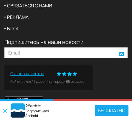
СВЯЗАТЬСЯ С НАМИ
РЕКЛАМА
БЛОГ
Подпишитесь на наши новости
Отзывы клиентов
Рейтинг:
4.4
/
5
рассчитан среди
65
отзывов
2Yachts
КАРТА
ЗАБРОНИРОВАТЬ
БЕСПЛАТНО
Загрузить для
Android
ПОПУЛЯРНЫЕ НАПРАВЛЕНИЯ
Используйте наш инструмент поиска чартеров, чтобы найти конкретную