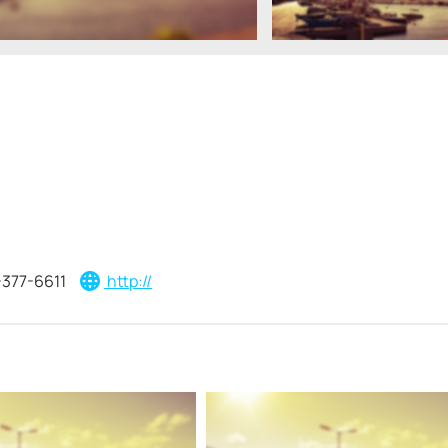
-377-6611
http://