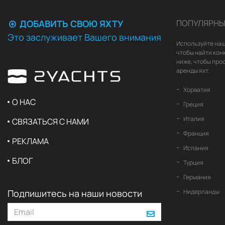
ДОБАВИТЬ СВОЮ ЯХТУ
ПОПУЛЯРНЫ
Это заслуживает Вашего внимания
Используйте наш
чтобы найти кон
ниже, чтобы про
аренды яхт.
Хорватия
О НАС
Греция
Италия
СВЯЗАТЬСЯ С НАМИ
Франция
РЕКЛАМА
Испания
БЛОГ
Турция
Германия
Подпишитесь на наши новости
Нидерланды