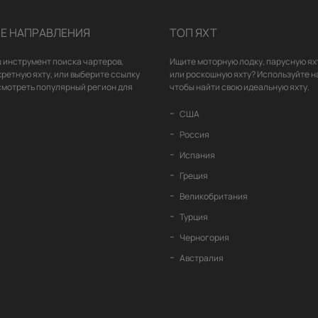
Е НАПРАВЛЕНИЯ
ТОП ЯХТ
 инструмент поиска чартеров,
Ищите моторную лодку, парусную ях
кретную яхту, или выберите ссылку
или роскошную яхту? Используйте н
смотреть популярный регион для
чтобы найти свою идеальную яхту.
США
Россия
Испания
Греция
Великобритания
Турция
Черногория
Австралия