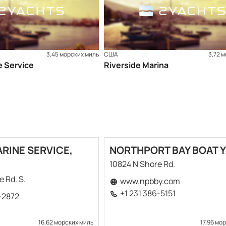
3,45 морских миль
США
3,72 
e Service
Riverside Marina
RINE SERVICE,
NORTHPORT BAY BOAT 
10824 N Shore Rd.
 Rd. S.
www.npbby.com
+1 231 386-5151
-2872
16,62 морских миль
17,96 мо