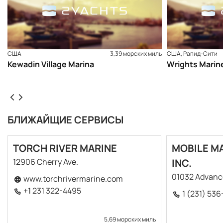
США
3,39 морских миль
США, Рапид-Сити
Kewadin Village Marina
Wrights Marin
БЛИЖАЙЩИЕ СЕРВИСЫ
TORCH RIVER MARINE
MOBILE MA
12906 Cherry Ave.
INC.
01032 Advance
www.torchrivermarine.com
+1 231 322-4495
1 (231) 536
5,69 морских миль