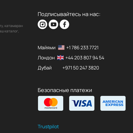
Подписывайтесь на нас:
ту, катамаран
аш каталог,
Майями
+1 786 233 7721
Лондон
+44 203 807 94 54
Дубай
+971 50 247 3820
Безопасные платежи
Trustpilot