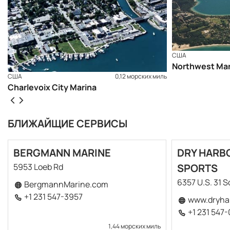
США
Northwest Mar
США
0,12 морских миль
Charlevoix City Marina
БЛИЖАЙЩИЕ СЕРВИСЫ
BERGMANN MARINE
DRY HARB
5953 Loeb Rd
SPORTS
6357 U.S. 31 
BergmannMarine.com
+1 231 547-3957
www.dryha
+1 231 547
1,44 морских миль