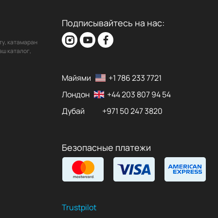
Подписывайтесь на нас:
ту, катамаран
аш каталог,
Майями
+1 786 233 7721
Лондон
+44 203 807 94 54
Дубай
+971 50 247 3820
Безопасные платежи
Trustpilot