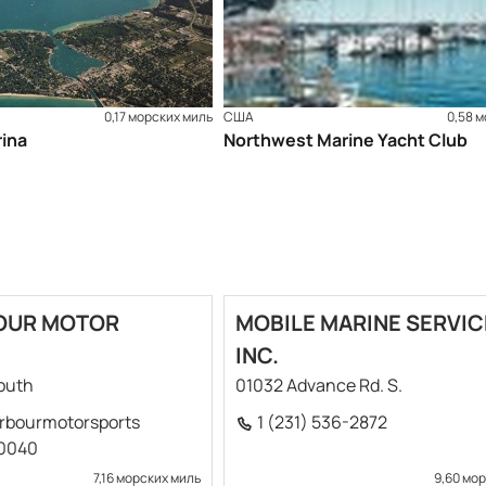
0,17 морских миль
США
0,58 
ina
Northwest Marine Yacht Club
OUR MOTOR
MOBILE MARINE SERVIC
INC.
South
01032 Advance Rd. S.
rbourmotorsports
1 (231) 536-2872
-0040
7,16 морских миль
9,60 мо