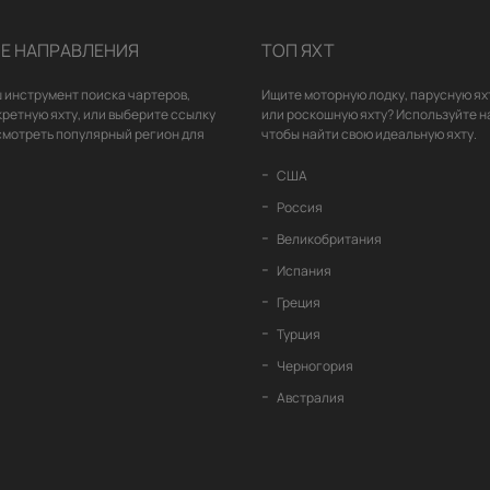
Е НАПРАВЛЕНИЯ
ТОП ЯХТ
 инструмент поиска чартеров,
Ищите моторную лодку, парусную ях
кретную яхту, или выберите ссылку
или роскошную яхту? Используйте н
смотреть популярный регион для
чтобы найти свою идеальную яхту.
США
Россия
Великобритания
Испания
Греция
Турция
Черногория
Австралия