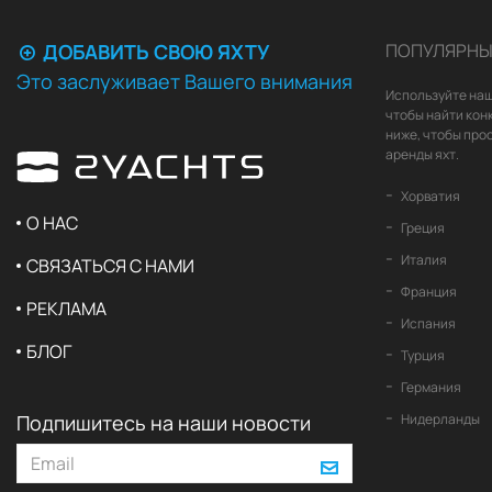
ДОБАВИТЬ СВОЮ ЯХТУ
ПОПУЛЯРНЫ
Это заслуживает Вашего внимания
Используйте наш
чтобы найти кон
ниже, чтобы про
аренды яхт.
Хорватия
О НАС
Греция
Италия
СВЯЗАТЬСЯ С НАМИ
Франция
РЕКЛАМА
Испания
БЛОГ
Турция
Германия
Подпишитесь на наши новости
Нидерланды