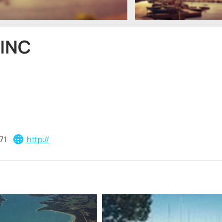
INC
71
http://