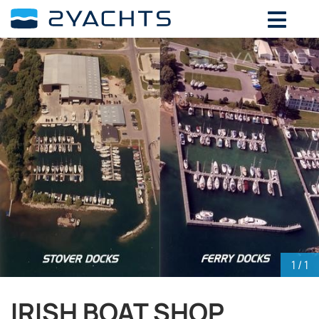
ВЫБЕРИТЕ ДАТЫ ДЛЯ ОПРЕДЕЛЕНИЯ
СТОИМОСТИ
Август,
2026
ПН
ВТ
СР
ЧТ
ПТ
СБ
ВС
27
28
29
30
31
1
2
3
4
5
6
7
8
9
10
11
12
13
14
15
16
17
18
19
20
21
22
23
24
25
26
27
28
29
30
31
1
2
3
4
5
6
1
/ 1
IRISH BOAT SHOP