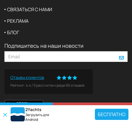
СВЯЗАТЬСЯ С НАМИ
РЕКЛАМА
БЛОГ
Подпишитесь на наши новости
Отзывы клиентов
Рейтинг:
4.4
/
5
рассчитан среди
65
отзывов
2Yachts
КАРТА
ЗАБРОНИРОВАТЬ
БЕСПЛАТНО
Загрузить для
Android
ПОПУЛЯРНЫЕ НАПРАВЛЕНИЯ