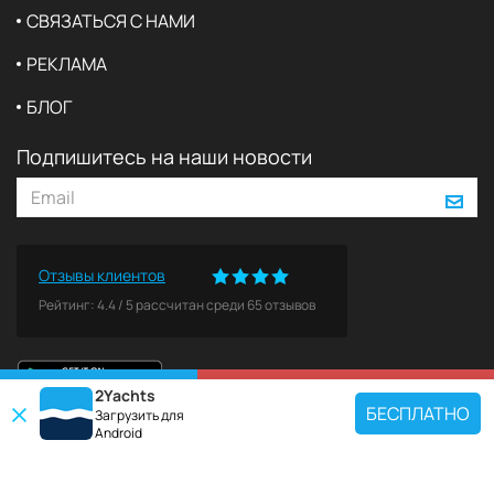
СВЯЗАТЬСЯ С НАМИ
РЕКЛАМА
БЛОГ
Подпишитесь на наши новости
Отзывы клиентов
Рейтинг:
4.4
/
5
рассчитан среди
65
отзывов
2Yachts
КАРТА
ЗАБРОНИРОВАТЬ
БЕСПЛАТНО
Загрузить для
Android
ПОПУЛЯРНЫЕ НАПРАВЛЕНИЯ
Используйте наш инструмент поиска чартеров, чтобы найти конкретную