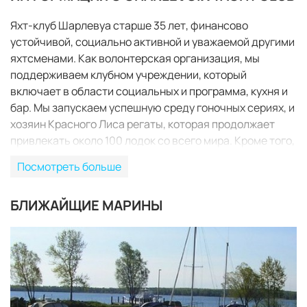
Яхт-клуб Шарлевуа старше 35 лет, финансово
устойчивой, социально активной и уважаемой другими
яхтсменами. Как волонтерская организация, мы
поддерживаем клубном учреждении, который
включает в области социальных и программа, кухня и
бар. Мы запускаем успешную среду гоночных сериях, и
хозяин Красного Лиса регаты, которая продолжает
привлекать около 100 лодок со всего мира. Кроме того,
мы организуем многие оффшорные события и
Посмотреть больше
забавные случаи. Многие члены работают в других
больших рас, и многие, власть и парус, очень активный
БЛИЖАЙЩИЕ МАРИНЫ
крейсеров и найти свой путь во всем районе Великих
озер. Наш диверсифицированный состав активных
яхтсменов делает для удовольствия социальных
событий и замечательных историй у камина зимой по
вечерам в пятницу.
ЗАБРОНИРОВАТЬ