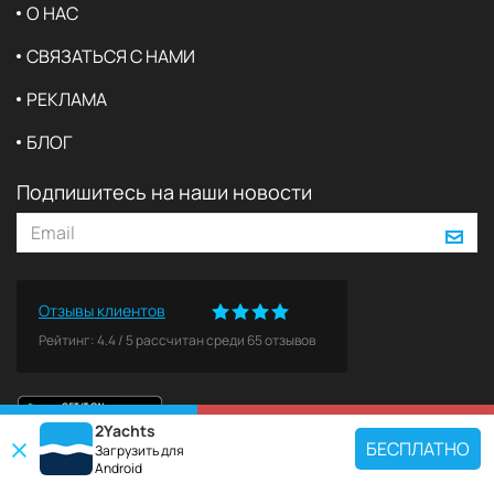
О НАС
СВЯЗАТЬСЯ С НАМИ
РЕКЛАМА
БЛОГ
Подпишитесь на наши новости
Отзывы клиентов
Рейтинг:
4.4
/
5
рассчитан среди
65
отзывов
2Yachts
КАРТА
ЗАБРОНИРОВАТЬ
БЕСПЛАТНО
Загрузить для
Android
ПОПУЛЯРНЫЕ НАПРАВЛЕНИЯ