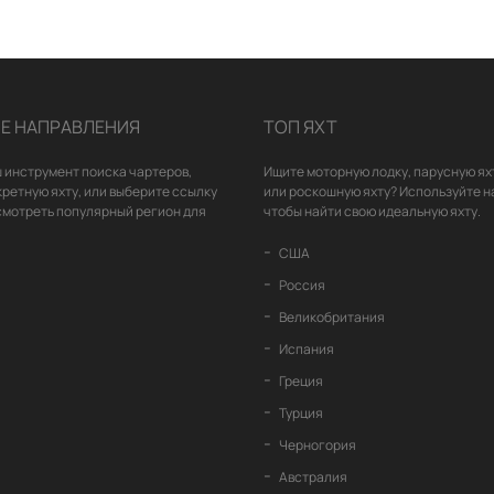
Е НАПРАВЛЕНИЯ
ТОП ЯХТ
 инструмент поиска чартеров,
Ищите моторную лодку, парусную ях
кретную яхту, или выберите ссылку
или роскошную яхту? Используйте н
смотреть популярный регион для
чтобы найти свою идеальную яхту.
США
Россия
Великобритания
Испания
Греция
Турция
Черногория
Австралия