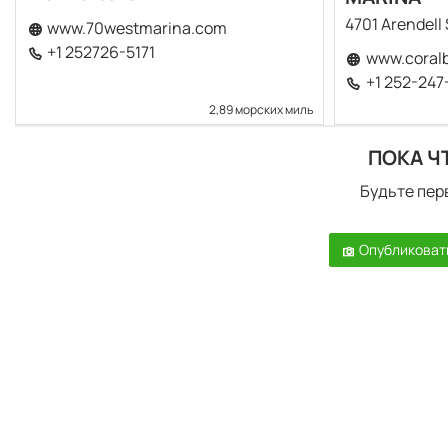
4701 Arendell 
www.70westmarina.com
+1 252726-5171
www.coral
+1 252-247
2,89 морских миль
ПОКА Ч
Будьте пер
Опубликоват