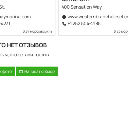
St.
400 Sensation Way
baymarina.com
www.westernbranchdiesel.
-4231
+1 252 504-2185
3,37 морских миль
6,85 мор
ТО НЕТ ОТЗЫВОВ
вым, кто оставит отзыв
ь фото
Написать обзор