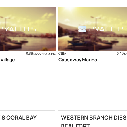
0,36 морских миль
США
0,49 
 Village
Causeway Marina
Y'S CORAL BAY
WESTERN BRANCH DIESE
BEAUFORT