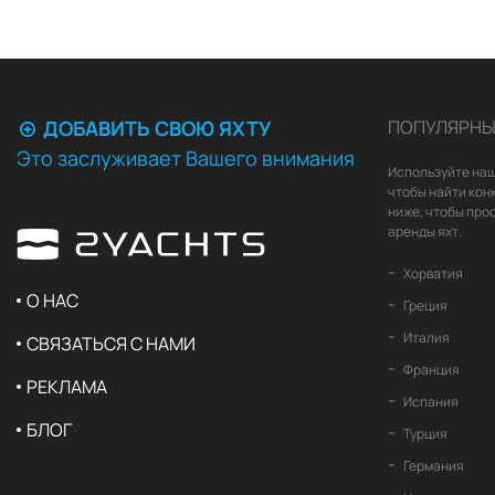
ДОБАВИТЬ СВОЮ ЯХТУ
ПОПУЛЯРНЫ
Это заслуживает Вашего внимания
Используйте наш
чтобы найти кон
ниже, чтобы про
аренды яхт.
Хорватия
О НАС
Греция
Италия
СВЯЗАТЬСЯ С НАМИ
Франция
РЕКЛАМА
Испания
БЛОГ
Турция
Германия