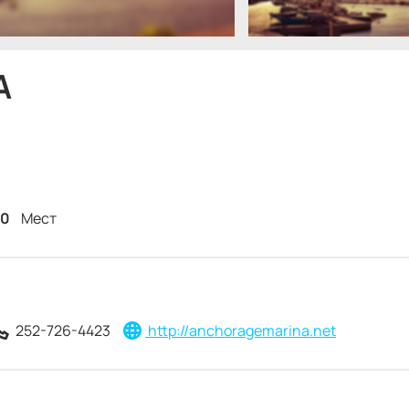
A
00
Мест
252-726-4423
http://anchoragemarina.net