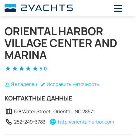
ВЫБЕРИТЕ ДАТЫ ДЛЯ ОПРЕДЕЛЕНИЯ
СТОИМОСТИ
ORIENTAL HARBOR
Август,
2026
VILLAGE CENTER AND
ПН
ВТ
СР
ЧТ
ПТ
СБ
ВС
MARINA
27
28
29
30
31
1
2
3
4
5
6
7
8
9
5.0
10
11
12
13
14
15
16
17
18
19
20
21
22
23
Я владелец
Исправить неточность
24
25
26
27
28
29
30
КОНТАКТНЫЕ ДАННЫЕ
31
1
2
3
4
5
6
518 Water Street, Oriental, NC 28571
252-249-3783
http://orientalharbor.com