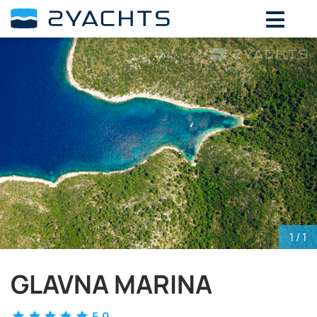
ВЫБЕРИТЕ ДАТЫ ДЛЯ ОПРЕДЕЛЕНИЯ
СТОИМОСТИ
Август,
2026
ПН
ВТ
СР
ЧТ
ПТ
СБ
ВС
27
28
29
30
31
1
2
3
4
5
6
7
8
9
10
11
12
13
14
15
16
17
18
19
20
21
22
23
24
25
26
27
28
29
30
1
/ 1
31
1
2
3
4
5
6
GLAVNA MARINA
5.0