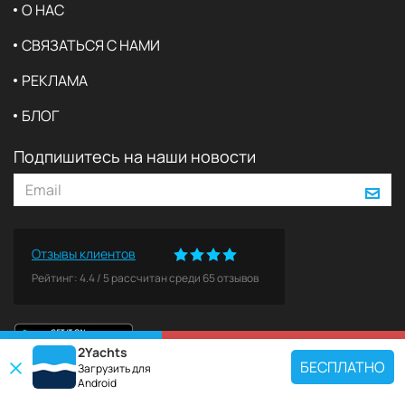
О НАС
СВЯЗАТЬСЯ С НАМИ
РЕКЛАМА
БЛОГ
Подпишитесь на наши новости
Отзывы клиентов
Рейтинг:
4.4
/
5
рассчитан среди
65
отзывов
2Yachts
КАРТА
ЗАБРОНИРОВАТЬ
БЕСПЛАТНО
Загрузить для
Android
ПОПУЛЯРНЫЕ НАПРАВЛЕНИЯ