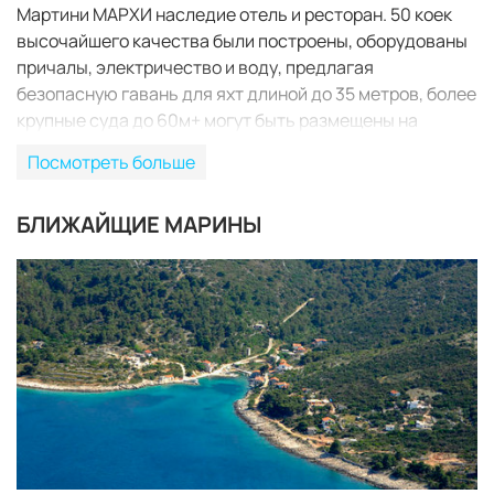
Мартини МАРХИ наследие отель и ресторан. 50 коек
высочайшего качества были построены, оборудованы
причалы, электричество и воду, предлагая
безопасную гавань для яхт длиной до 35 метров, более
крупные суда до 60м+ могут быть размещены на
внешней стороне мола. Амфитеатр на 500 мест
Посмотреть больше
построен в стиле древних греческих театров для
выступлений летом. Мой роскошный устава иссякнут
БЛИЖАЙЩИЕ МАРИНЫ
Мартыньш Марко Марина в высокий сезон.