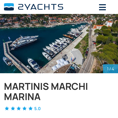
ВЫБЕРИТЕ ДАТЫ ДЛЯ ОПРЕДЕЛЕНИЯ
СТОИМОСТИ
Август,
2026
ПН
ВТ
СР
ЧТ
ПТ
СБ
ВС
27
28
29
30
31
1
2
3
4
5
6
7
8
9
10
11
12
13
14
15
16
1
/ 4
17
18
19
20
21
22
23
24
25
26
27
28
29
30
MARTINIS MARCHI
31
1
2
3
4
5
6
MARINA
5.0