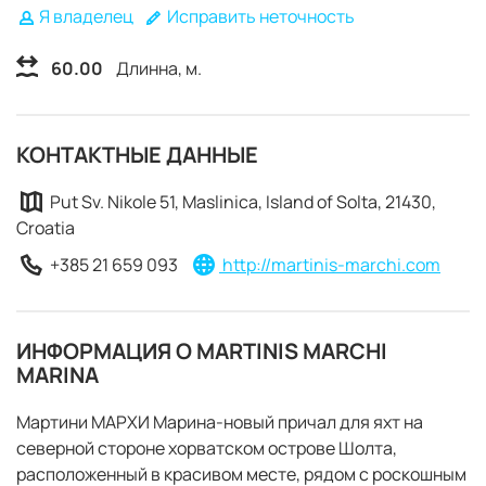
Я владелец
Исправить неточность
60.00
Длинна, м.
КОНТАКТНЫЕ ДАННЫЕ
Put Sv. Nikole 51, Maslinica, Island of Solta, 21430,
Croatia
+385 21 659 093
http://martinis-marchi.com
ИНФОРМАЦИЯ О MARTINIS MARCHI
MARINA
Мартини МАРХИ Марина-новый причал для яхт на
ЗАБРОНИРОВАТЬ
северной стороне хорватском острове Шолта,
расположенный в красивом месте, рядом с роскошным