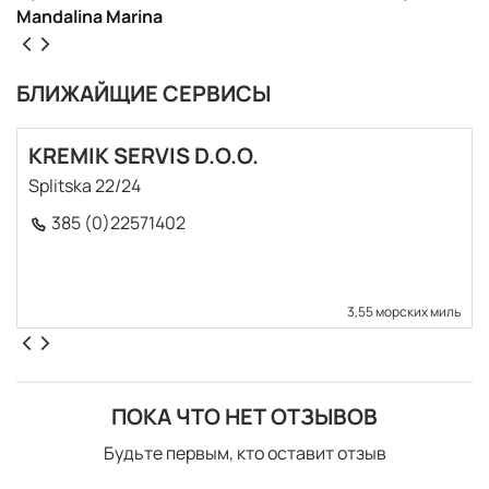
наблюдения и видеонаблюдения на въезде в Марина.
Mandalina Marina
Проверьте наши cruisinng маршрут из зона здесь
БЛИЖАЙЩИЕ СЕРВИСЫ
KREMIK SERVIS D.O.O.
Splitska 22/24
385 (0)22571402
3,55 морских миль
ПОКА ЧТО НЕТ ОТЗЫВОВ
Будьте первым, кто оставит отзыв