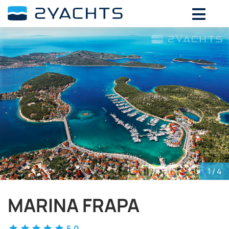
ВЫБЕРИТЕ ДАТЫ ДЛЯ ОПРЕДЕЛЕНИЯ
СТОИМОСТИ
Август,
2026
ПН
ВТ
СР
ЧТ
ПТ
СБ
ВС
27
28
29
30
31
1
2
3
4
5
6
7
8
9
10
11
12
13
14
15
16
17
18
19
20
21
22
23
24
25
26
27
28
29
30
1
/ 4
31
1
2
3
4
5
6
MARINA FRAPA
5.0