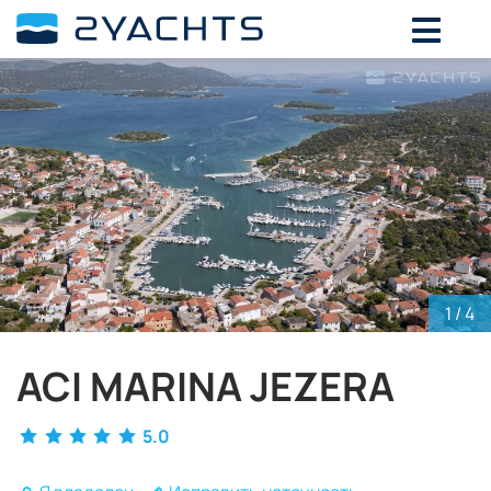
ВЫБЕРИТЕ ДАТЫ ДЛЯ ОПРЕДЕЛЕНИЯ
СТОИМОСТИ
Август,
2026
ПН
ВТ
СР
ЧТ
ПТ
СБ
ВС
27
28
29
30
31
1
2
3
4
5
6
7
8
9
10
11
12
13
14
15
16
17
18
19
20
21
22
23
1
/ 4
24
25
26
27
28
29
30
ACI MARINA JEZERA
31
1
2
3
4
5
6
5.0