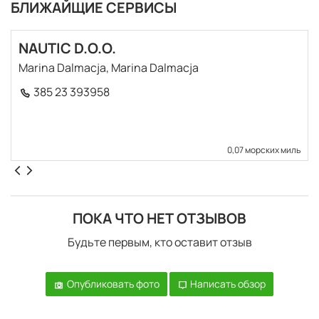
повседневной жизни. Знаменитый архипелаг Корнати
БЛИЖАЙЩИЕ СЕРВИСЫ
например с лабиринтом из 150 островов, островков и
скал в ОСО 220 кв. м площадь является одной из самых
NAUTIC D.O.O.
впечатляющих достопримечательностей в Хорватии и
Marina Dalmacja, Marina Dalmacja
не посетить. Проверьте наш маршрут в районе
385 23 393958
0,07 морских миль
ПОКА ЧТО НЕТ ОТЗЫВОВ
Будьте первым, кто оставит отзыв
Опубликовать фото
Написать обзор