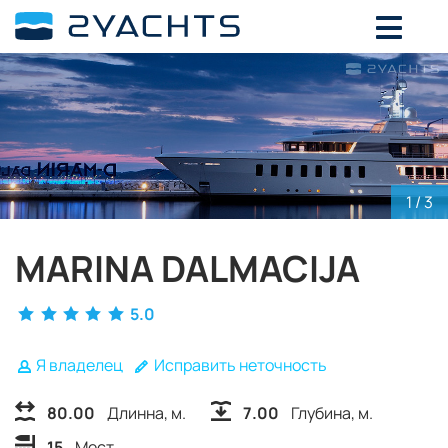
ВЫБЕРИТЕ ДАТЫ ДЛЯ ОПРЕДЕЛЕНИЯ
СТОИМОСТИ
Август,
2026
ПН
ВТ
СР
ЧТ
ПТ
СБ
ВС
27
28
29
30
31
1
2
1
/ 3
3
4
5
6
7
8
9
10
11
12
13
14
15
16
MARINA DALMACIJA
17
18
19
20
21
22
23
24
25
26
27
28
29
30
5.0
31
1
2
3
4
5
6
Я владелец
Исправить неточность
80.00
Длинна, м.
7.00
Глубина, м.
15
Мест