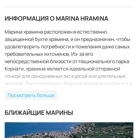
ИНФОРМАЦИЯ О MARINA HRAMINA
Марина храмина расположен в естественно
защищенной бухте храмина, и он предназначен, чтобы
удовлетворить потребности и пожелания даже самых
требовательных яхтсменов. Из-за его
непосредственной близости от Национального парка
Корнати, храмина является идеальной отправной
точкой для однодневных экскурсий или длительных
круизов. Расположение – Марина храмина находится в
городе Муртер, на центральной далматинский остров
Посмотреть больше
с одноименным названием. Муртер является легко
добраться на машине, через мост Тисно, где остров
БЛИЖАЙЩИЕ МАРИНЫ
почти касается материка. В летние месяцы, мост
поднимается ежедневно с 9:00 до 9:30 утра и с 5:00 до
ЗАБРОНИРОВАТЬ
5:30 вечера Проверьте наш маршрут в районе