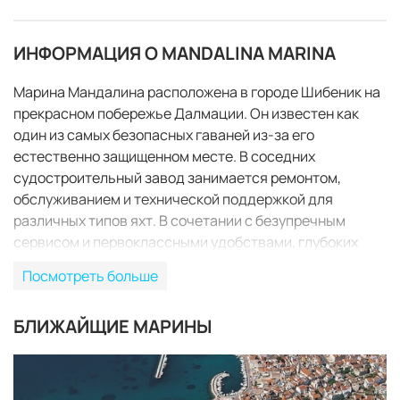
ИНФОРМАЦИЯ О MANDALINA MARINA
Марина Мандалина расположена в городе Шибеник на
прекрасном побережье Далмации. Он известен как
один из самых безопасных гаваней из-за его
естественно защищенном месте. В соседних
судостроительный завод занимается ремонтом,
обслуживанием и технической поддержкой для
различных типов яхт. В сочетании с безупречным
сервисом и первоклассными удобствами, глубоких
морских условиях для неограниченного проект
Посмотреть больше
сделать Мандалина Марина лидером в положениях,
яхта на Адриатике. Марина Мандалина могут
БЛИЖАЙЩИЕ МАРИНЫ
разместиться яхт длиной до 140 метров и с начала
операции в мае 2012 года, Марина посетили завидное
ЗАБРОНИРОВАТЬ
количество всемирно известных яхт класса люкс от
40-95М Лоа. Сплит и международные аэропорты