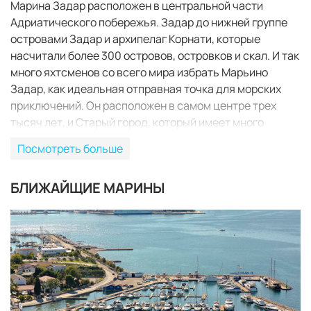
Марина Задар расположен в центральной части
Адриатического побережья. Задар до нижней группе
островами Задар и архипелаг Корнати, которые
насчитали более 300 островов, островков и скал. И так
много яхтсменов со всего мира избрать Марьино
Задар, как идеальная отправная точка для морских
приключений. Он расположен в самом центре трех
тысяч лет, и Старый город, который имеет много
исторических достопримечательностей,
Посмотреть больше
археологических находок и культурного содержания, а
также современных торговых центров. Марина Задар-
БЛИЖАЙЩИЕ МАРИНЫ
безопасное убежище, потому что это естественно,
защищенном от ветра и, помимо стандартных услуг
(300 морских причалов, 200 onland мест, кранов,
автоматическая дворе и т. д.), он оказывает услуги по
ремонту, где вы также можете приобрести запчасти
для вашего судна. Если вы не имеете свой
собственный корабль, и вы хотите провести
незабываемый отпуск, мы можем предложить вам