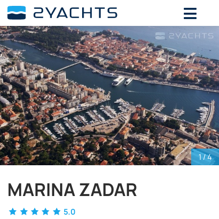
ВЫБЕРИТЕ ДАТЫ ДЛЯ ОПРЕДЕЛЕНИЯ
СТОИМОСТИ
Август,
2026
ПН
ВТ
СР
ЧТ
ПТ
СБ
ВС
27
28
29
30
31
1
2
3
4
5
6
7
8
9
10
11
12
13
14
15
16
17
18
19
20
21
22
23
24
25
26
27
28
29
30
1
/ 4
31
1
2
3
4
5
6
MARINA ZADAR
5.0