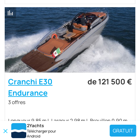
Cranchi E30
de 121 500 €
Endurance
3 offres
Longueur 9.85 m
Largeur 2.98 m
Brouillon 0.90 m
2Yachts
GRATUIT
Télécharger pour
Android