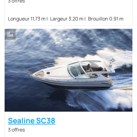
3 offres
Longueur 11.73 m
Largeur 3.20 m
Brouillon 0.91 m
Sealine SC38
3 offres