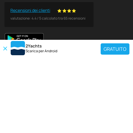
Recensioni dei clienti
valutazione:
4.4
/
5
calcolato tra
65
recensioni
2Yachts
GRATUITO
Scarica per
Android
DESTINAZIONI POPOLARI
Utilisez notre outil de recherche de charte pour trouver un yacht spécifique
ou sélectionnez le lien ci-dessous pour afficher une région de location de
yacht populaire.
Croazia
Grecia
Italia
Francia
Spagna
Turchia