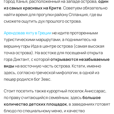
Город Ханья, расположенный на западе острова,
один
из самых красивых на Крите
. Советуем обязательно
найти время для прогулки району Спланция, где вы
сможете ощутить дух прошлого острова.
Арендовав яхту в Греции
не идите проторенными
туристическими маршрутами, а поднимитесь на
вершину горы Ида в центре острова (самая высокая
точка острова). На востоке для посещений открыта
гора Диктант, с которой
открываются незабываемые
виды
на восточную часть острова. Кстати, именно
здесь, согласно греческой мифологии, в одной из
пещер родился бог Зевс.
Стоит посетить также курортный поселок Аниссарас,
по праву считающийся семейным, здесь
большое
количество детских площадок
, в заведениях готовят
блюдо по специальному меню, и качество