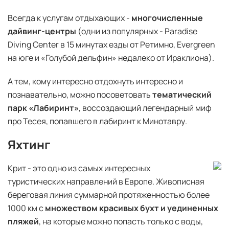
Всегда к услугам отдыхающих -
многочисленные
дайвинг-центры
(одни из популярных - Paradise
Diving Center в 15 минутах езды от Ретимно, Evergreen
на юге и «Голубой дельфин» недалеко от Ираклиона).
А тем, кому интересно отдохнуть интересно и
познавательно, можно посоветовать
тематический
парк «Лабиринт»
, воссоздающий легендарный миф
про Тесея, попавшего в лабиринт к Минотавру.
Яхтинг
Крит - это одно из самых интересных
туристических направлений в Европе. Живописная
береговая линия суммарной протяженностью более
1000 км с
множеством красивых бухт и уединенных
пляжей
, на которые можно попасть только с воды,