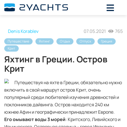
Denis Korablev
07.05.2021
765
Путешествие
Яхтинг
Отдых
Отпуск
Греция
Крит
Яхтинг в Греции. Остров
Крит
Путешествуя на яхте в Греции, обязательно нужно
включить в свой маршрут остров Крит, очень
популярный среди любителей изучения древностей и
поклонников дайвинга. Остров находится 240 км
южнее Афин и географически принадлежит Европе.
Его омывают воды 3 морей
: Критского, Ливийского и
Ионического. Островная столица - город Ираклион,