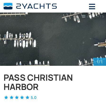
ВЫБЕРИТЕ ДАТЫ ДЛЯ ОПРЕДЕЛЕНИЯ
СТОИМОСТИ
Август,
2026
ПН
ВТ
СР
ЧТ
ПТ
СБ
ВС
27
28
29
30
31
1
2
3
4
5
6
7
8
9
10
11
12
13
14
15
16
1
/ 1
17
18
19
20
21
22
23
24
25
26
27
28
29
30
PASS CHRISTIAN
31
1
2
3
4
5
6
HARBOR
5.0