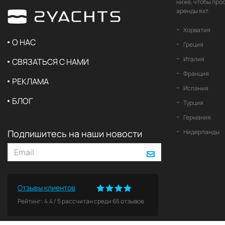
ниже, чтобы про
аренды яхт.
Хорватия
О НАС
Греция
Италия
СВЯЗАТЬСЯ С НАМИ
Франция
РЕКЛАМА
Испания
БЛОГ
Турция
Германия
Подпишитесь на наши новости
Нидерланды
Отзывы клиентов
Рейтинг:
4.4
/
5
рассчитан среди
65
отзывов