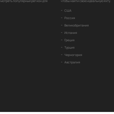
смотреть популярный регион для
чтобы найти свою идеальную яхту.
США
Россия
Великобритания
Испания
Греция
Турция
Черногория
Австралия