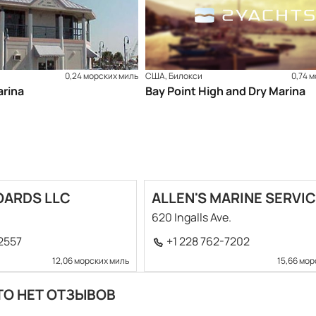
0,24 морских миль
США, Билокси
0,74 
arina
Bay Point High and Dry Marina
OARDS LLC
ALLEN'S MARINE SERVI
620 Ingalls Ave.
2557
+1 228 762-7202
12,06 морских миль
15,66 мор
ТО НЕТ ОТЗЫВОВ