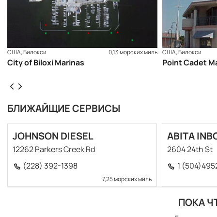
США, Билокси
0,13 морских миль
США, Билокси
City of Biloxi Marinas
Point Cadet M
БЛИЖАЙЩИЕ СЕРВИСЫ
JOHNSON DIESEL
ABITA INB
12262 Parkers Creek Rd
2604 24th St
(228) 392-1398
1 (504)495
7,25 морских миль
ПОКА Ч