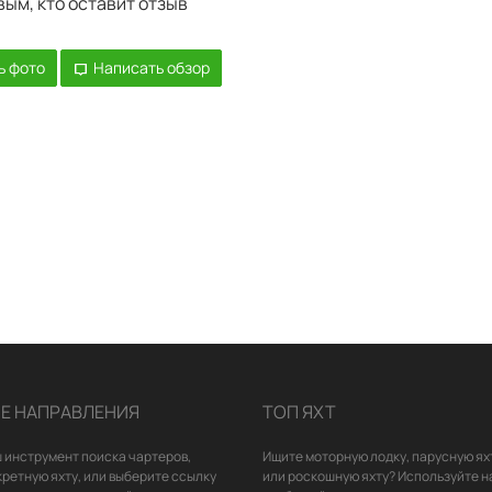
вым, кто оставит отзыв
ь фото
Написать обзор
Е НАПРАВЛЕНИЯ
ТОП ЯХТ
 инструмент поиска чартеров,
Ищите моторную лодку, парусную ях
кретную яхту, или выберите ссылку
или роскошную яхту? Используйте н