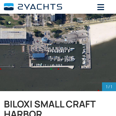
ВЫБЕРИТЕ ДАТЫ ДЛЯ ОПРЕДЕЛЕНИЯ
СТОИМОСТИ
Август,
2026
ПН
ВТ
СР
ЧТ
ПТ
СБ
ВС
27
28
29
30
31
1
2
3
4
5
6
7
8
9
10
11
12
13
14
15
16
17
18
19
20
21
22
23
24
25
26
27
28
29
30
1
/ 1
31
1
2
3
4
5
6
BILOXI SMALL CRAFT
HARBOR