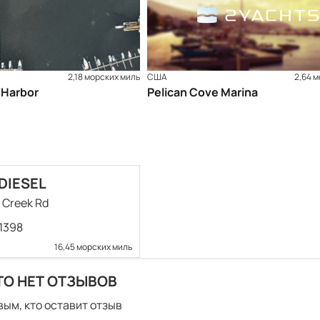
2,18 морских миль
США
2,64 
 Harbor
Pelican Cove Marina
DIESEL
 Creek Rd
1398
16,45 морских миль
ТО НЕТ ОТЗЫВОВ
вым, кто оставит отзыв