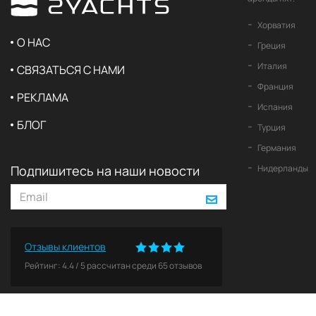
Хорватия
О НАС
Греция
Италия
СВЯЗАТЬСЯ С НАМИ
Франция
РЕКЛАМА
Испания
БЛОГ
Турция
Германия
Подпишитесь на наши новости
Нидерланды
Отзывы клиентов
Рейтинг:
4.4
/
5
рассчитан среди
65
отзывов