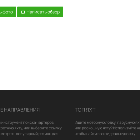
ь фото
Написать обзор
Е НАПРАВЛЕНИЯ
ТОП ЯХТ
 инструмент поиска чартеров,
Ищите моторную лодку, парусную ях
кретную яхту, или выберите ссылку
или роскошную яхту? Используйте н
смотреть популярный регион для
чтобы найти свою идеальную яхту.