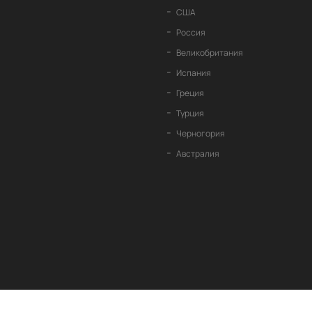
США
Россия
Великобритания
Испания
Греция
Турция
Черногория
Австралия