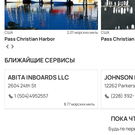
США
2,07 морских миль
США
Pass Christian Harbor
Pass Christian
БЛИЖАЙЩИЕ СЕРВИСЫ
ABITA INBOARDS LLC
JOHNSON 
2604 24th St
12262 Parkers
1 (504)4952557
(228) 392-
8,77 морских миль
ПОКА Ч
Будьте пер