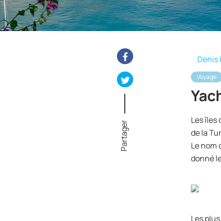
Denis 
Voyage
Yach
Les îles
Partager
de la Tu
Le nom d
donné le
Les plus