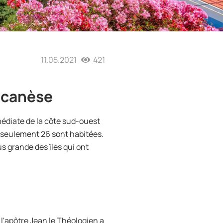
11.05.2021
421
décanèse
médiate de la côte sud-ouest
t seulement 26 sont habitées.
lus grande des îles qui ont
l'apôtre Jean le Théologien a