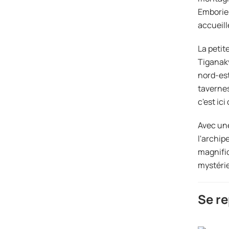
Emborieu
accueill
La petit
Tiganaky
nord-est
tavernes
c'est ic
Avec une
l'archip
magnifiq
mystérie
Se re