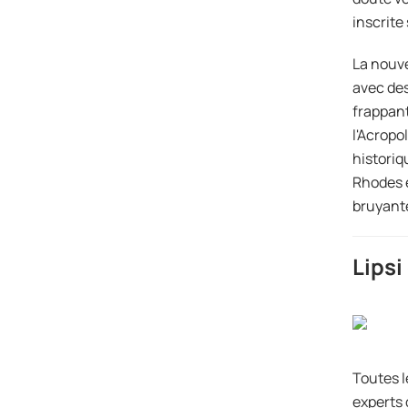
inscrite
La nouve
avec des
frappant
l'Acropo
historiq
Rhodes e
bruyantes
Lipsi
Toutes l
experts