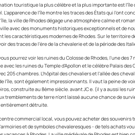
nation touristique la plus célèbre et la plus importante est l'île
el. L'apparence de l'île montre les traces des États qui l'ont co
l'île, la ville de Rhodes dégage une atmosphère calme et romant
le ville avec des monuments historiques exceptionnels et de no
t les caractéristiques modernes de Rhodes. Sur le territoire d
oir des traces de l'ère de la chevalerie et de la période des Ital
e vous pourrez voir les ruines du Colosse de Rhodes, l'une des 7
le avec les ruines du Temple d'Apollon et le célèbre Palais de
vec 205 chambres. L'hôpital des chevaliers et l'allée des chevali
de l'île, sont également impressionnants. Il vaut la peine de voir
ros, construite au 8ème siècle. avant JC e. (il y a aussi les r
 tremblements de terre n'ont laissé aucune chance de survie à 
entièrement détruite.
centre commercial local, vous pouvez acheter des souvenirs tr
'armoiries et de symboles chevaleresques - de tels achats vo
s vacances à Rhodes. La ville médiévale de Rhodes est bien co