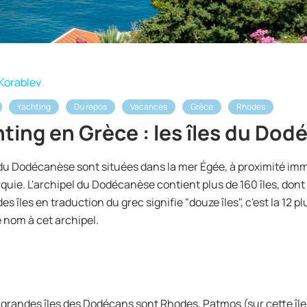
Korablev
Yachting
Du repos
Vacances
Grèce
Rhodes
ting en Grèce : les îles du Do
 du Dodécanèse sont situées dans la mer Égée, à proximité im
rquie. L'archipel du Dodécanèse contient plus de 160 îles, don
es îles en traduction du grec signifie "douze îles", c'est la 12 p
 nom à cet archipel.
 grandes îles des Dodécans sont Rhodes, Patmos (sur cette île 