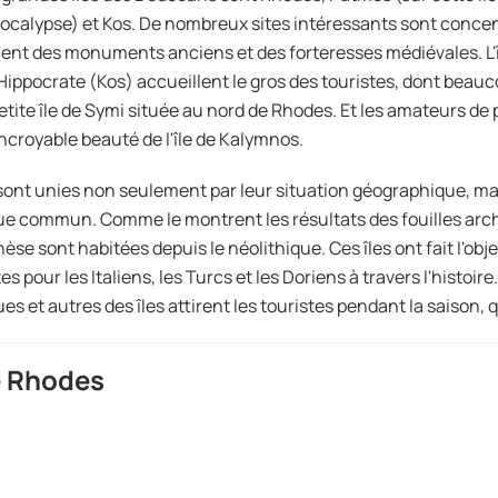
Apocalypse) et Kos. De nombreux sites intéressants sont concent
nt des monuments anciens et des forteresses médiévales. L'î
 d'Hippocrate (Kos) accueillent le gros des touristes, dont beau
petite île de Symi située au nord de Rhodes. Et les amateurs d
'incroyable beauté de l'île de Kalymnos.
 sont unies non seulement par leur situation géographique, ma
ue commun. Comme le montrent les résultats des fouilles arché
se sont habitées depuis le néolithique. Ces îles ont fait l'obj
s pour les Italiens, les Turcs et les Doriens à travers l'histoire
ues et autres des îles attirent les touristes pendant la saison, 
e Rhodes