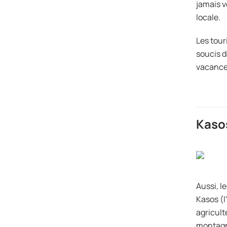
jamais v
locale.
Les tour
soucis d
vacance
Kaso
Aussi, l
Kasos (l
agricult
montagne