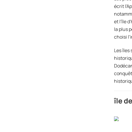
écrit l'
notamme
et l'île
la plus 
choisi l
Les îles
historiq
Dodécanè
conquête
historiq
île d