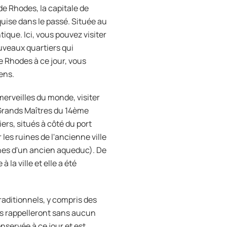
 de Rhodes, la capitale de
nquise dans le passé. Située au
ique. Ici, vous pouvez visiter
uveaux quartiers qui
e Rhodes à ce jour, vous
iens.
 merveilles du monde, visiter
s Grands Maîtres du 14ème
ers, situés à côté du port
 les ruines de l'ancienne ville
uines d'un ancien aqueduc). De
la ville et elle a été
aditionnels, y compris des
us rappelleront sans aucun
nservée à ce jour et est