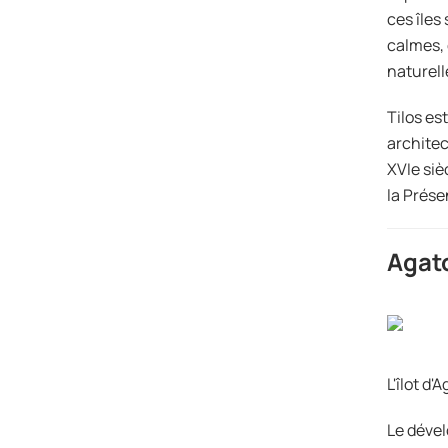
ces îles
calmes, 
naturell
Tilos es
architec
XVIe siè
la Prése
Agat
L'îlot d
Le dével