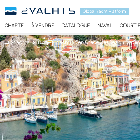
Global Yacht Platform
CHARTE
À VENDRE
CATALOGUE
NAVAL
COURTI
2Yachts
Blog
Yachting en Grèce : les îles du Dod