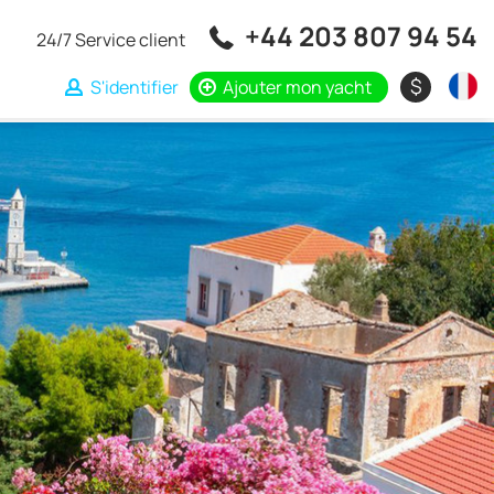
+44 203 807 94 54
24/7 Service client
$
S'identifier
Ajouter mon yacht