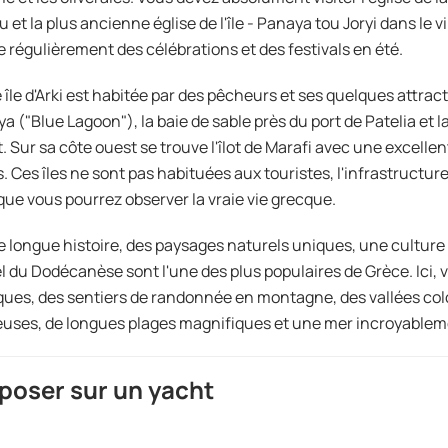
 et la plus ancienne église de l'île - Panaya tou Joryi dans le vi
e régulièrement des célébrations et des festivals en été.
e île d'Arki est habitée par des pêcheurs et ses quelques attract
a ("Blue Lagoon"), la baie de sable près du port de Patelia et l
. Sur sa côte ouest se trouve l'îlot de Marafi avec une excellen
. Ces îles ne sont pas habituées aux touristes, l'infrastructur
i que vous pourrez observer la vraie vie grecque.
 longue histoire, des paysages naturels uniques, une culture 
el du Dodécanèse sont l'une des plus populaires de Grèce. Ici,
ues, des sentiers de randonnée en montagne, des vallées colo
uses, de longues plages magnifiques et une mer incroyableme
poser sur un yacht