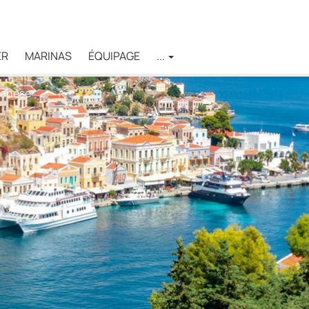
ER
MARINAS
ÉQUIPAGE
...
écanèse