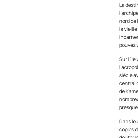
La desti
l'archip
nord de 
la vieil
incarnen
pouvez v
Sur l'îl
l'acropo
siècle a
central 
de Kamei
nombreux
presque 
Dans le 
copies d
doute vo