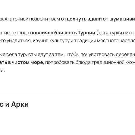
к Агатониси позволит вам
отдохнуть вдали от шума цив
итие острова
повлияла близость Турции
(хотя турки нико
те убедиться, изучив культуру и традиции местного насел
ые села туристы едут за тем, чтобы почувствовать дереве
ать в чистом море
, попробовать блюда традиционной кухн
ы.
с и Арки