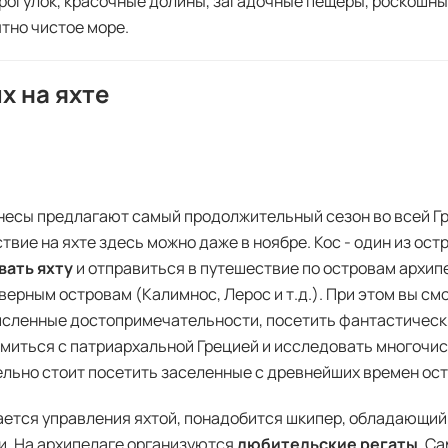
рогулок, красочные долины, загадочные пещеры, роскошн
тно чистое море.
х на яхте
есы предлагают самый продолжительный сезон во всей Гре
твие на яхте здесь можно даже в ноябре. Кос - один из ост
вать яхту
и отправиться в путешествие по островам архипе
еверным островам (Калимнос, Лерос и т.д.). При этом вы с
сленные достопримечательности, посетить фантастически
миться с патриархальной Грецией и исследовать многочис
льно стоит посетить заселенные с древнейших времен ост
ается управления яхтой, понадобится шкипер, обладающий
. На архипелаге организуются
любительские регаты
. С