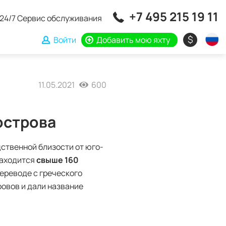
+7 495 215 19 11
24/7 Сервис обслуживания
$
Войти
Добавить мою яхту
11.05.2021
600
острова
ственной близости от юго-
находится
свыше 160
переводе с греческого
ровов и дали название