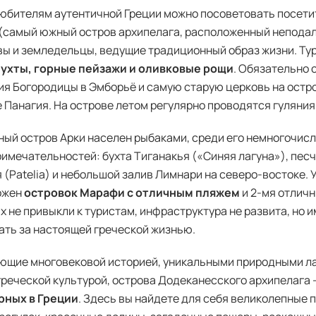
юбителям аутентичной Греции можно посоветовать посетит
(самый южный остров архипелага, расположенный неподал
ы и земледельцы, ведущие традиционный образ жизни. Ту
бухты, горные пейзажи и оливковые рощи
. Обязательно 
я Богородицы в Эмборьё и самую старую церковь на остро
 Панагия. На острове летом регулярно проводятся гуляния
ый остров Арки населен рыбаками, среди его немногочис
имечательностей: бухта Тиганакья («Синяя лагуна»), песч
 (Patelia) и небольшой залив Лимнари на северо-востоке. У
ожен
островок Марафи с отличным пляжем
и 2-мя отличн
х не привыкли к туристам, инфраструктура не развита, но 
ть за настоящей греческой жизнью.
ющие многовековой историей, уникальными природными л
реческой культурой, острова Додеканесского архипелага 
рных в Греции
. Здесь вы найдете для себя великолепные 