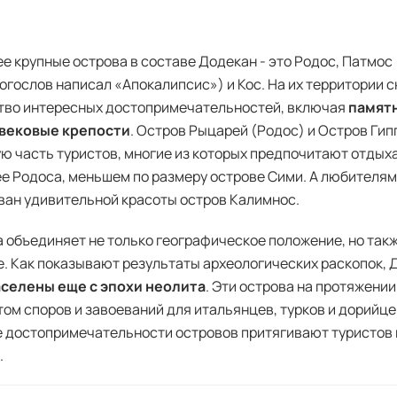
е крупные острова в составе Додекан - это Родос, Патмос 
огослов написал «Апокалипсис») и Кос. На их территории 
тво интересных достопримечательностей, включая
памятн
вековые крепости
. Остров Рыцарей (Родос) и Остров Ги
ю часть туристов, многие из которых предпочитают отдых
е Родоса, меньшем по размеру острове Сими. А любителя
ан удивительной красоты остров Калимнос.
 объединяет не только географическое положение, но так
. Как показывают результаты археологических раскопок, 
аселены еще с эпохи неолита
. Эти острова на протяжени
ом споров и завоеваний для итальянцев, турков и дорийце
е достопримечательности островов притягивают туристов в
.