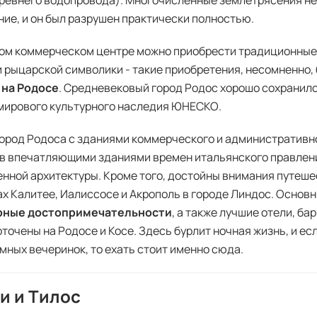
ревнего водопровода). Многочисленные землетрясения не
ие, и он был разрушен практически полностью.
ом коммерческом центре можно приобрести традиционные
и рыцарской символики - такие приобретения, несомненно,
 на Родосе
. Средневековый город Родос хорошо сохранилс
мирового культурного наследия ЮНЕСКО.
ород Родоса с зданиями коммерческого и административн
в впечатляющими зданиями времен итальянского правлен
нной архитектуры. Кроме того, достойны внимания путеш
ах Калитее, Иалиссосе и Акрополь в городе Линдос. Основ
рные достопримечательности
, а также лучшие отели, ба
точены на Родосе и Косе. Здесь бурлит ночная жизнь, и ес
мных вечеринок, то ехать стоит именно сюда.
и и Тилос