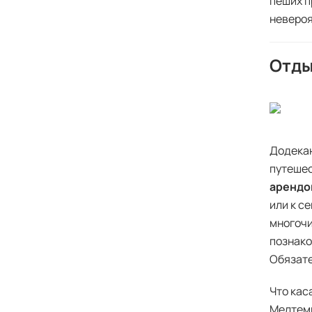
пеших п
невероя
Отды
Додекан
путешес
арендо
или к с
многочи
познако
Обязате
Что кас
Мелтеми