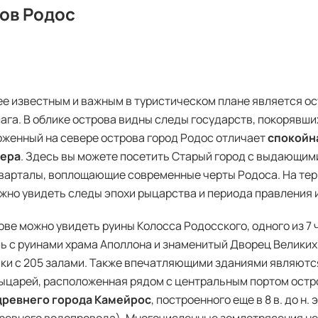
ов Родос
е известным и важным в туристическом плане является ос
ага. В облике острова видны следы государств, покорявших
женный на севере острова город Родос отличает
спокойн
ера
. Здесь вы можете посетить Старый город с выдающим
варталы, воплощающие современные черты Родоса. На терр
жно увидеть следы эпохи рыцарства и периода правления 
ове можно увидеть руины Колосса Родосского, одного из 7 
ь с руинами храма Аполлона и знаменитый Дворец Великих
ки с 205 залами. Также впечатляющими зданиями являютс
ыцарей, расположенная рядом с центральным портом остро
древнего города Камейрос
, построенного еще в 8 в. до н.