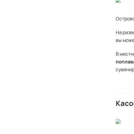
Острово
На разв
вы може
В местн
поплав
сувенир
Касо