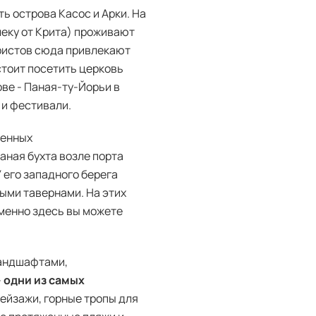
ь острова Касос и Арки. На
еку от Крита) проживают
ристов сюда привлекают
стоит посетить церковь
ве - Паная-ту-Йорьи в
 и фестивали.
ленных
аная бухта возле порта
 его западного берега
ыми тавернами. На этих
именно здесь вы можете
андшафтами,
-
одни из самых
пейзажи, горные тропы для