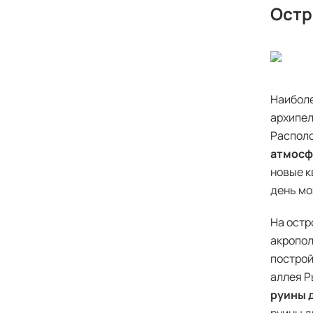
Остр
Наиболе
архипел
Располо
атмосф
новые к
день мо
На остр
акропол
построй
аллея Р
руины 