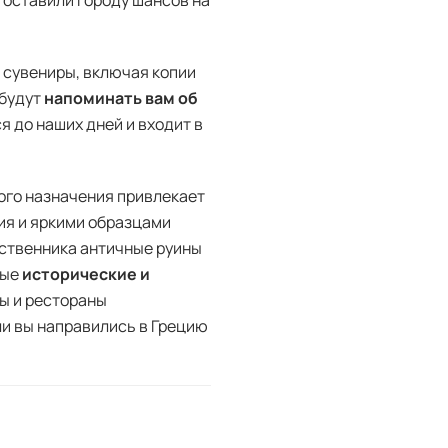
 оставили городу шансов на
 сувениры, включая копии
 будут
напоминать вам об
я до наших дней и входит в
ого назначения привлекает
ия и яркими образцами
ественника античные руины
ные
исторические и
ры и рестораны
ли вы направились в Грецию