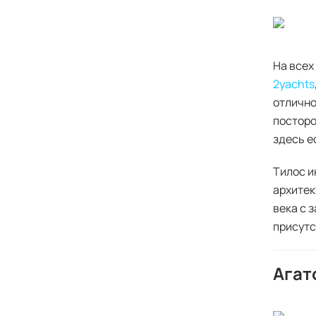
На всех
2yachts
отлично
посторо
здесь е
Тилос и
архитек
века с 
присутс
Агат