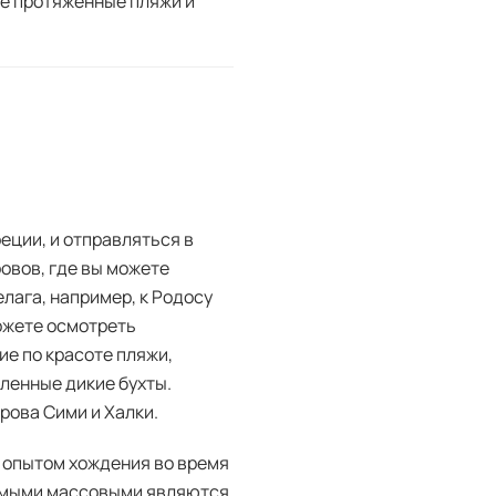
ые протяженные пляжи и
ции, и отправляться в
ровов, где вы можете
лага, например, к Родосу
можете осмотреть
е по красоте пляжи,
ленные дикие бухты.
рова Сими и Халки.
 опытом хождения во время
амыми массовыми являются