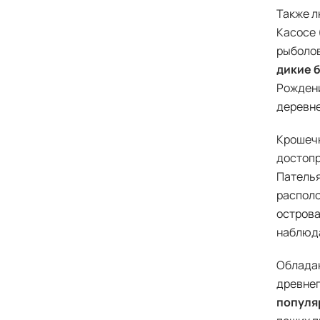
Также л
Касосе 
рыболов
дикие 
Рождени
деревне
Крошечн
достопр
Пателья
распол
острова
наблюда
Облада
древнег
популя