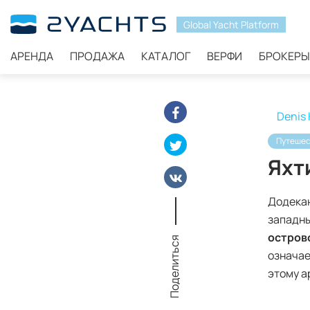
Global Yacht Platform
АРЕНДА
ПРОДАЖА
КАТАЛОГ
ВЕРФИ
БРОКЕРЫ
2Yachts
Блог
Яхтинг в Греции: Додеканесские о
Denis 
Путешес
Яхт
Додекан
западны
остров
Поделиться
означае
этому а