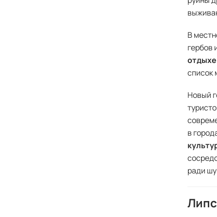
руины д
выживан
В местн
гербов 
отдыхе
список 
Новый г
туристо
совреме
в город
культу
сосредо
ради шу
Липс