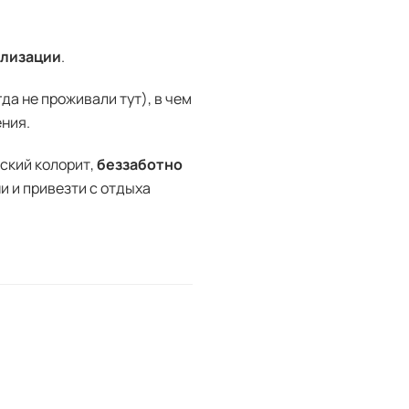
илизации
.
гда не проживали тут), в чем
ения.
нский колорит,
беззаботно
и и привезти с отдыха