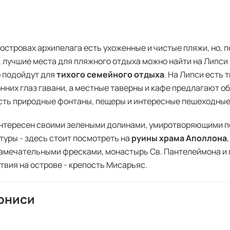
 островах архипелага есть ухоженные и чистые пляжи, но, 
, лучшие места для пляжного отдыха можно найти на Липси 
 подойдут для
тихого семейного отдыха
. На Липси есть 
нних глаз гавани, а местные таверны и кафе предлагают о
сть природные фонтаны, пещеры и интересные пешеходны
нтересен своими зелеными долинами, умиротворяющими п
туры - здесь стоит посмотреть на
руины храма Аполлона
замечательными фресками, монастырь Св. Пантелеймона и
твия на острове - крепость Мисарьяс.
ониси