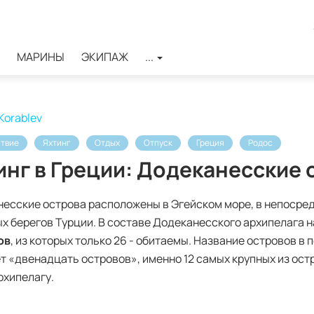
МАРИНЫ
ЭКИПАЖ
...
строва
Korablev
твие
Яхтинг
Отдых
Отпуск
Греция
Родос
инг в Греции: Додеканесские 
есские острова расположены в Эгейском море, в непосред
х берегов Турции. В составе Додеканесского архипелага 
ов
, из которых только 26 - обитаемы. Название островов в 
т «двенадцать островов», именно 12 самых крупных из ост
рхипелагу.