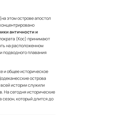
(на этом острове апостол
сконцентрировано
ики античности и
ппократа (Кос) принимают
ать на расположенном
ми подводного плавания
же и общее историческое
Додеканесские острова
и всей истории служили
в. На сегодня исторические
 сезон, который длится до