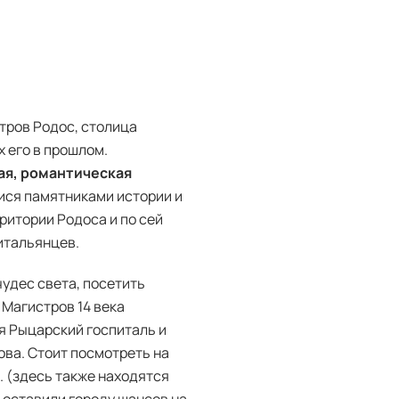
тров Родос, столица
 его в прошлом.
ая, романтическая
ися памятниками истории и
итории Родоса и по сей
итальянцев.
чудес света, посетить
 Магистров 14 века
я Рыцарский госпиталь и
ва. Стоит посмотреть на
 э. (здесь также находятся