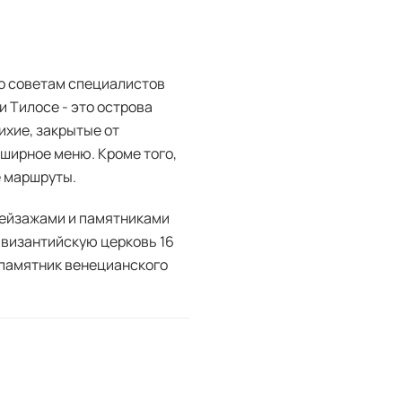
по советам специалистов
и Тилосе - это острова
тихие, закрытые от
бширное меню. Кроме того,
е маршруты.
ейзажами и памятниками
, византийскую церковь 16
 памятник венецианского