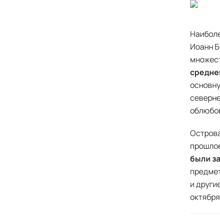
Наиболе
Иоанн Б
множес
средне
основну
северне
облюбов
Острова
прошлое
были з
предмет
и други
октября