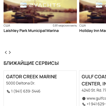
США
0,81 морских миль
США
Laishley Park Municipal Marina
Holiday Inn Ma
БЛИЖАЙЩИЕ СЕРВИСЫ
GATOR CREEK MARINE
GULF COA
5000 Deltona Dr.
CENTER, I
4240 St. Rd. 7
1 (941) 639-3446
www.gulfc
+1 941 629