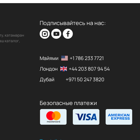
Подписывайтесь на нас:
ту, катамаран
аш каталог,
Майями
+1 786 233 7721
Лондон
+44 203 807 94 54
Дубай
+971 50 247 3820
Безопасные платежи