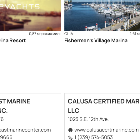
0,87 морских миль
США
1,61 
rina Resort
Fishermen’s Village Marina
ST MARINE
CALUSA CERTIFIED MAR
NC.
LLC
76
1023 S.E. 12th Ave.
oastmarinecenter.com
www.calusacertmarine.com
-9666
1 (239) 574-5053