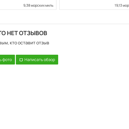
9,38 морских миль
19,13 мо
ТО НЕТ ОТЗЫВОВ
вым, кто оставит отзыв
ь фото
Написать обзор