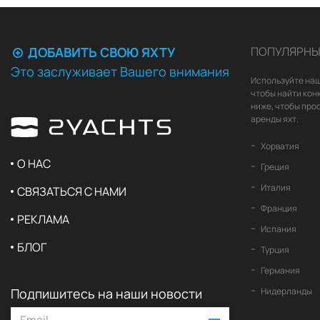
ДОБАВИТЬ СВОЮ ЯХТУ
ПОПУЛЯРНЫ
Это заслуживает Вашего внимания
Используйте наш
чтобы найти кон
ниже, чтобы про
аренды яхт.
Хорватия
О НАС
Греция
Италия
СВЯЗАТЬСЯ С НАМИ
Франция
РЕКЛАМА
Испания
БЛОГ
Турция
Германия
Подпишитесь на наши новости
Нидерланды