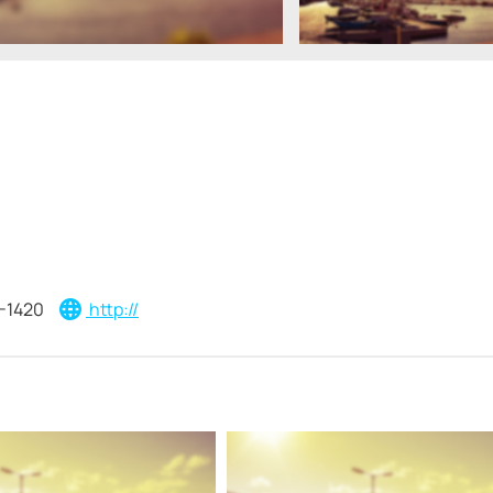
-1420
http://