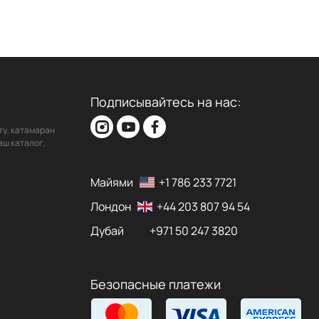
Подписывайтесь на нас:
ту, катамаран
аш каталог,
Майями
+1 786 233 7721
Лондон
+44 203 807 94 54
Дубай
+971 50 247 3820
Безопасные платежи