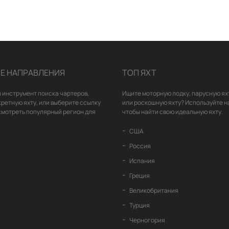
Е НАПРАВЛЕНИЯ
ТОП ЯХТ
 инструмент поиска чартеров,
Ищите моторную лодку, парусную ях
кретную яхту, или выберите ссылку
или роскошную яхту? Используйте н
смотреть популярный регион для
чтобы найти свою идеальную яхту.
США
Россия
Испания
Греция
Великобритания
Турция
Черногория