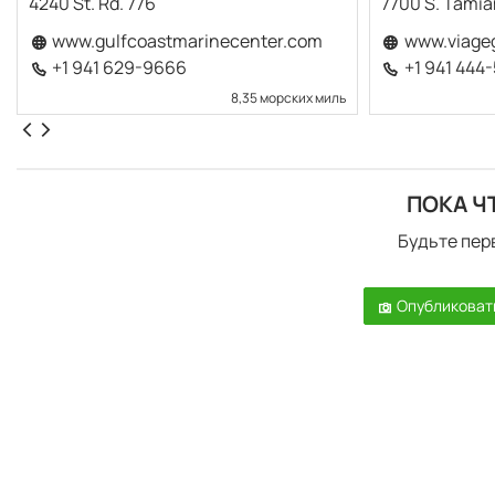
4240 St. Rd. 776
7700 S. Tamiam
www.gulfcoastmarinecenter.com
www.viage
+1 941 629-9666
+1 941 444
8,35 морских миль
ПОКА Ч
Будьте пер
Опубликоват