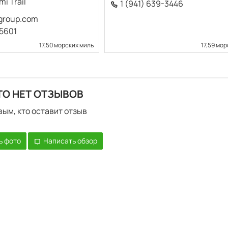
i Trail
1 (941) 639-3446
group.com
-5601
17,50 морских миль
17,59 мо
ТО НЕТ ОТЗЫВОВ
вым, кто оставит отзыв
ь фото
Написать обзор