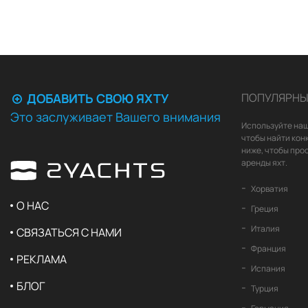
ДОБАВИТЬ СВОЮ ЯХТУ
ПОПУЛЯРНЫ
Это заслуживает Вашего внимания
Используйте наш
чтобы найти кон
ниже, чтобы про
аренды яхт.
Хорватия
О НАС
Греция
Италия
СВЯЗАТЬСЯ С НАМИ
Франция
РЕКЛАМА
Испания
БЛОГ
Турция